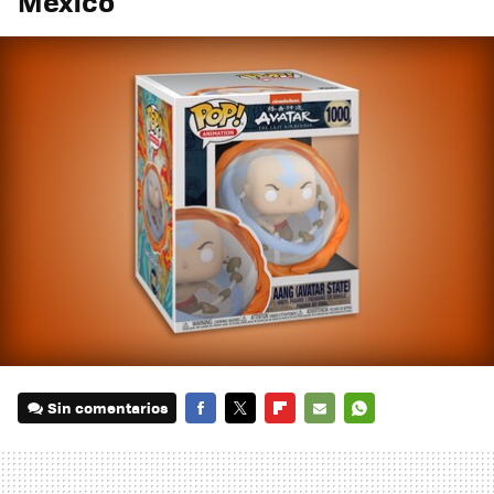
México
Sin comentarios
FACEBOOK
TWITTER
FLIPBOARD
E-
WHATSAPP
MAIL