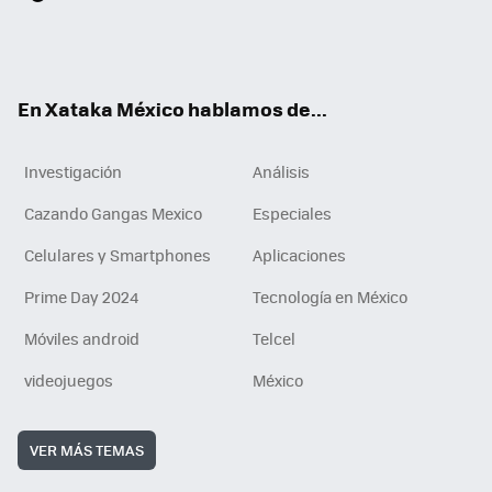
ter
ebo
tub
agr
gra
boa
edI
Tikt
ok
e
am
m
rd
n
ok
En Xataka México hablamos de...
Investigación
Análisis
Cazando Gangas Mexico
Especiales
Celulares y Smartphones
Aplicaciones
Prime Day 2024
Tecnología en México
Móviles android
Telcel
videojuegos
México
VER MÁS TEMAS