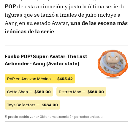
POP
de esta animación y justo la última serie de
figuras que se lanzó a finales de julio incluye a
Aang en su estado Avatar,
una de las escena más
icónicas de la serie
.
Funko POP! Super: Avatar: The Last
Airbender - Aang (Avatar state)
PVP en Amazon México —
$
405.42
Getto Shop —
$
569.00
Distrito Max —
$
569.00
Toys Collectors —
$
584.00
El precio podría variar. Obtenemos comisión por estos enlaces