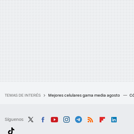
TEMAS DE INTERÉS
Mejores celulares gama media agosto
Có
Síguenos
Twit
Fac
You
Inst
Tele
RSS
Flip
Link