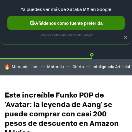
Ya puedes ver más de Xataka MX en Google
Añádenos como fuente preferida
OFERTAS
GUÍA DE COMPRAS
MERCADO LIBRE
AMAZON
Solo necesitas una cuenta de Google
×
HOY SE HABLA DE
Mercado Libre
Motorola
Oferta
Inteligencia Artificial
Este increíble Funko POP de
'Avatar: la leyenda de Aang' se
puede comprar con casi 200
pesos de descuento en Amazon