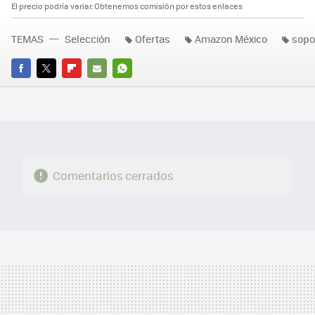
El precio podría variar. Obtenemos comisión por estos enlaces
TEMAS
Selección
Ofertas
Amazon México
sopo
FACEBOOK
TWITTER
FLIPBOARD
E-
WHATSAPP
MAIL
Comentarios cerrados