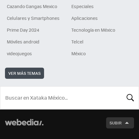
Cazando Gangas Mexico
Especiales
Celulares y Smartphones
Aplicaciones
Prime Day 2024
Tecnología en México
Móviles android
Telcel
videojuegos
México
VER MÁS TEMAS
BUSCA
SUBIR