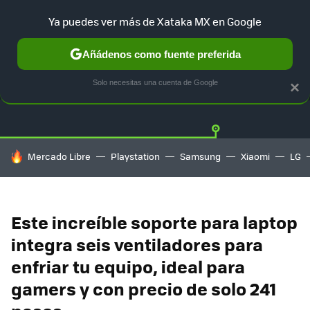
Ya puedes ver más de Xataka MX en Google
Añádenos como fuente preferida
OFERTAS
GUÍA DE COMPRAS
MERCADO LIBRE
AMAZON
Solo necesitas una cuenta de Google
×
HOY SE HABLA DE
Mercado Libre
Playstation
Samsung
Xiaomi
LG
Este increíble soporte para laptop
integra seis ventiladores para
enfriar tu equipo, ideal para
gamers y con precio de solo 241