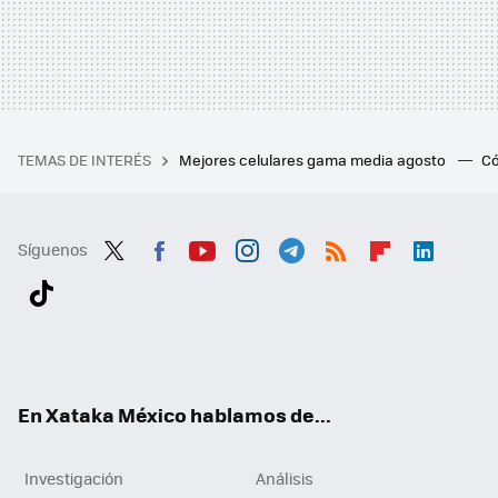
TEMAS DE INTERÉS
Mejores celulares gama media agosto
Có
Síguenos
Twit
Fac
You
Inst
Tele
RSS
Flip
Link
ter
ebo
tub
agr
gra
boa
edI
Tikt
ok
e
am
m
rd
n
ok
En Xataka México hablamos de...
Investigación
Análisis