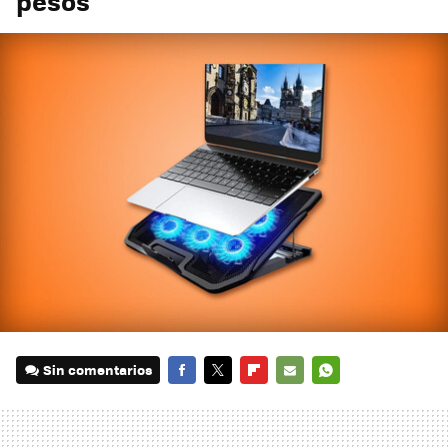
pesos
Sin comentarios
FACEBOOK
TWITTER
FLIPBOARD
E-
WHATSAPP
MAIL