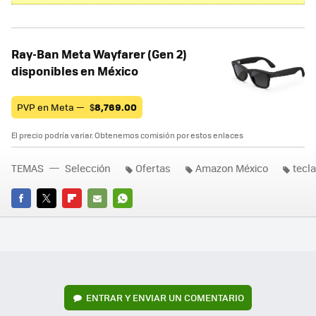
Ray-Ban Meta Wayfarer (Gen 2)
disponibles en México
PVP en Meta —
$
8,769.00
El precio podría variar. Obtenemos comisión por estos enlaces
TEMAS
Selección
Ofertas
Amazon México
tecl
FACEBOOK
TWITTER
FLIPBOARD
E-
WHATSAPP
MAIL
ENTRAR Y ENVIAR UN COMENTARIO