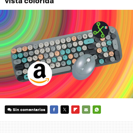
vista colorida
Sin comentarios
FACEBOOK
TWITTER
FLIPBOARD
E-
WHATSAPP
MAIL