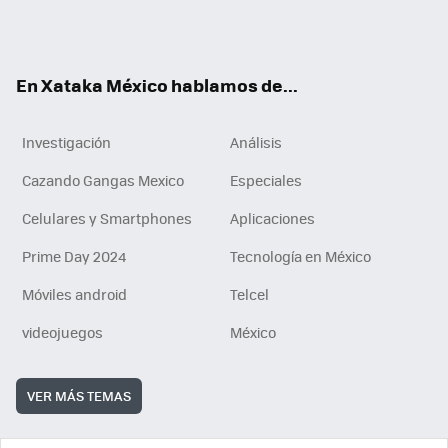
Tikt
ok
e
am
m
rd
n
ok
En Xataka México hablamos de...
Investigación
Análisis
Cazando Gangas Mexico
Especiales
Celulares y Smartphones
Aplicaciones
Prime Day 2024
Tecnología en México
Móviles android
Telcel
videojuegos
México
VER MÁS TEMAS