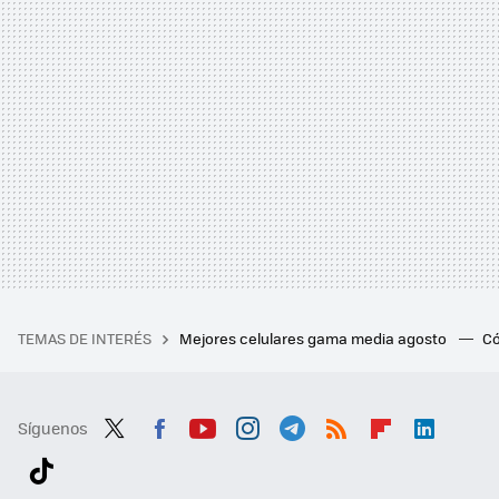
TEMAS DE INTERÉS
Mejores celulares gama media agosto
Có
Síguenos
Twit
Fac
You
Inst
Tele
RSS
Flip
Link
ter
ebo
tub
agr
gra
boa
edI