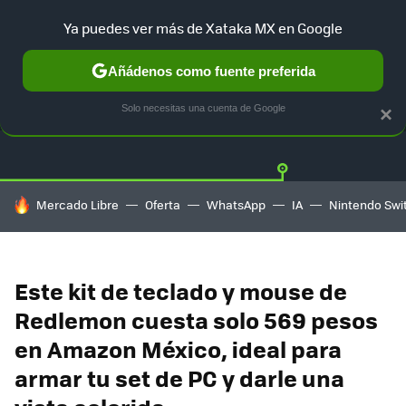
Ya puedes ver más de Xataka MX en Google
Añádenos como fuente preferida
OFERTAS
GUÍA DE COMPRAS
MERCADO LIBRE
AMAZON
Solo necesitas una cuenta de Google
×
HOY SE HABLA DE
Mercado Libre
Oferta
WhatsApp
IA
Nintendo Swi
Este kit de teclado y mouse de
Redlemon cuesta solo 569 pesos
en Amazon México, ideal para
armar tu set de PC y darle una