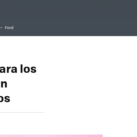
Ford
ara los
en
os