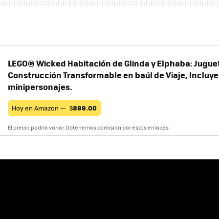
LEGO® Wicked Habitación de Glinda y Elphaba: Jugue
Construcción Transformable en baúl de Viaje, Incluye
minipersonajes.
Hoy en Amazon —
$
899.00
El precio podría variar. Obtenemos comisión por estos enlaces