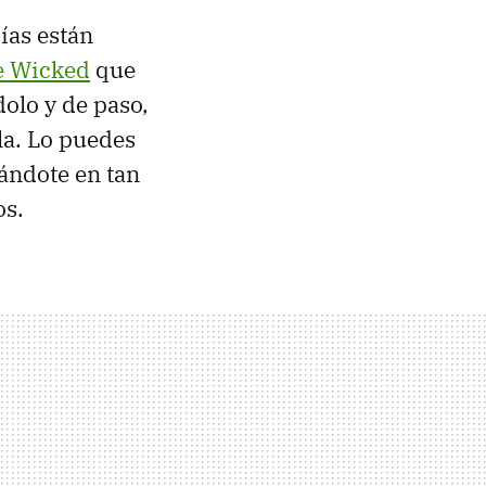
días están
e Wicked
que
olo y de paso,
la. Lo puedes
ándote en tan
os.