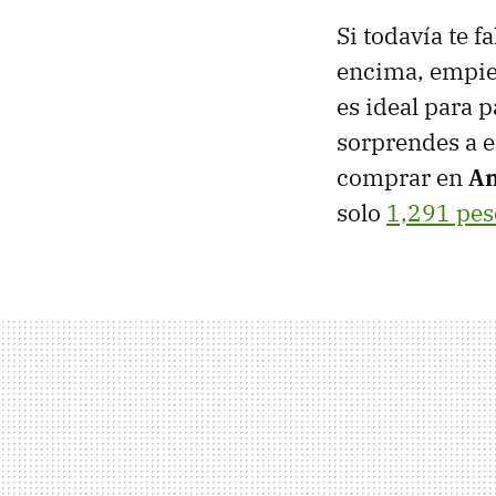
Si todavía te f
encima, empiez
es ideal para 
sorprendes a e
comprar en
Am
solo
1,291 pes