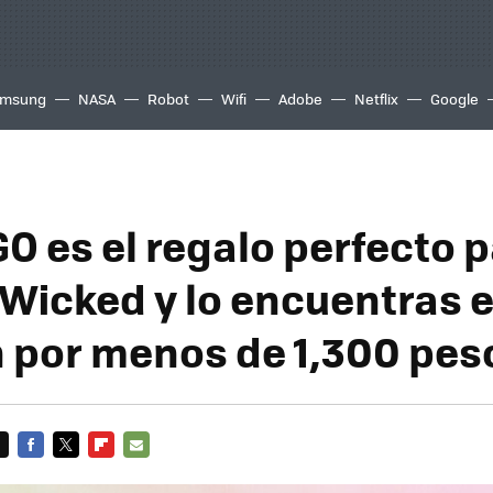
msung
NASA
Robot
Wifi
Adobe
Netflix
Google
O es el regalo perfecto p
 Wicked y lo encuentras 
por menos de 1,300 pes
FACEBOOK
TWITTER
FLIPBOARD
E-