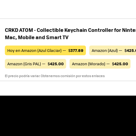
CRKD ATOM - Collectible Keychain Controller for Nint
Mac, Mobile and Smart TV
Hoy en Amazon (Azul Glaciar) —
$
377.89
Amazon (Azul) —
$
425.
Amazon (Gris PAL) —
$
425.00
Amazon (Morado) —
$
425.00
El precio podría variar. Obtenemos comisión por estos enlaces