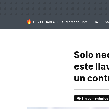
HOY SE HABLA DE
Mercado Libre
IA
Sa
Solo ne
este ll
un cont
Sin comentarios