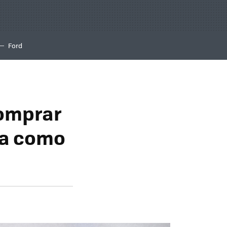
Ford
comprar
na como