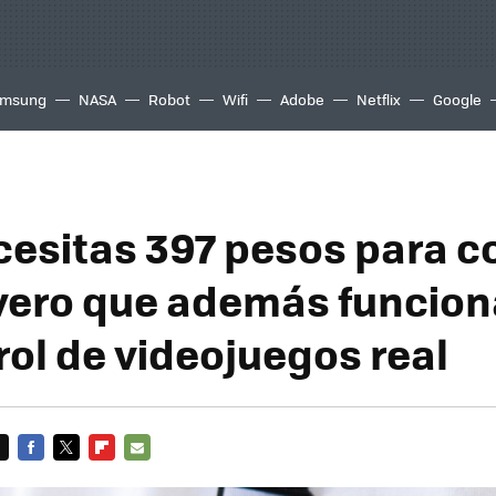
msung
NASA
Robot
Wifi
Adobe
Netflix
Google
cesitas 397 pesos para 
avero que además funcio
rol de videojuegos real
FACEBOOK
TWITTER
FLIPBOARD
E-