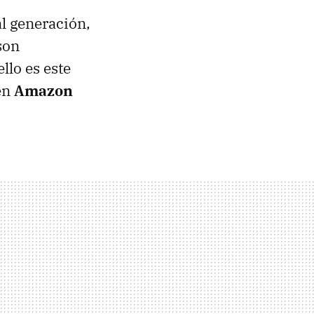
al generación,
son
llo es este
en
Amazon