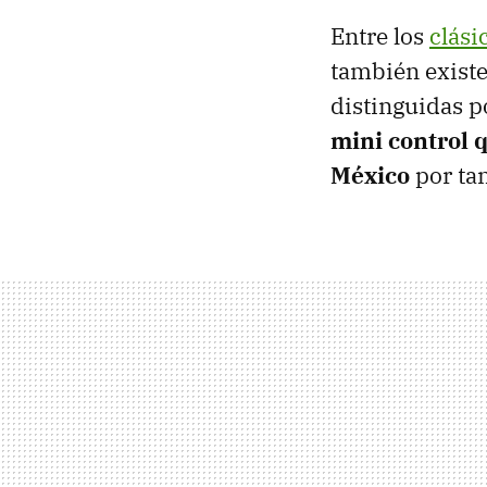
Entre los
clási
también existe
distinguidas p
mini control 
México
por ta