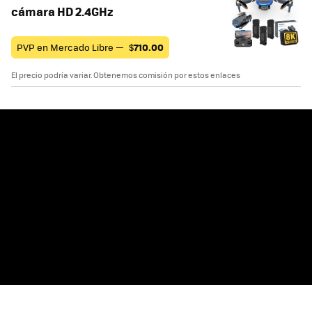
cámara HD 2.4GHz
PVP en Mercado Libre —
$
710.00
El precio podría variar. Obtenemos comisión por estos enlaces