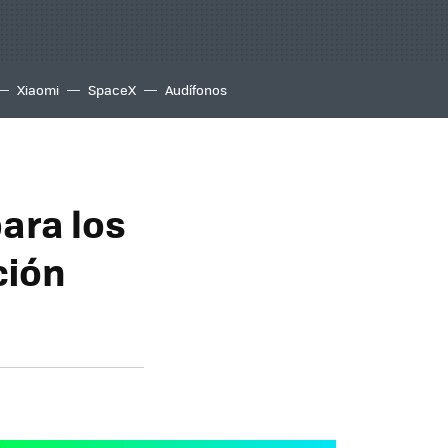
Xiaomi
SpaceX
Audífonos
para los
ción