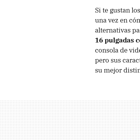
Si te gustan l
una vez en cóm
alternativas p
16 pulgadas c
consola de vid
pero sus caract
su mejor disti