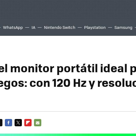
WhatsApp
IA
Nintendo Switch
Playstation
Samsung
el monitor portátil ideal 
egos: con 120 Hz y resolu
FACEBOOK
TWITTER
FLIPBOARD
E-