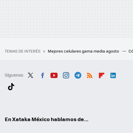
TEMAS DE INTERÉS
Mejores celulares gama media agosto
Có
Síguenos
Twit
Fac
You
Inst
Tele
RSS
Flip
Link
ter
ebo
tub
agr
gra
boa
edI
Tikt
ok
e
am
m
rd
n
ok
En Xataka México hablamos de...