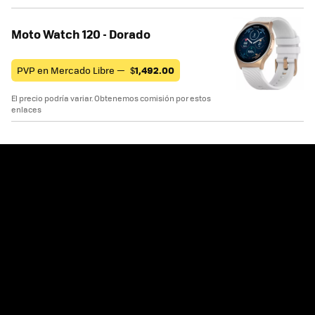
Moto Watch 120 - Dorado
PVP en Mercado Libre —
$
1,492.00
El precio podría variar. Obtenemos comisión por estos
enlaces