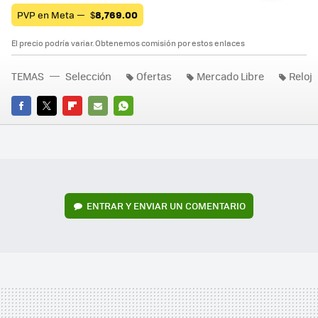
PVP en Meta —
$
8,769.00
El precio podría variar. Obtenemos comisión por estos enlaces
TEMAS
Selección
Ofertas
Mercado Libre
Reloj
FACEBOOK
TWITTER
FLIPBOARD
E-
WHATSAPP
MAIL
ENTRAR Y ENVIAR UN COMENTARIO