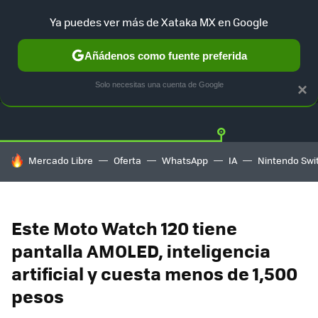
Ya puedes ver más de Xataka MX en Google
Añádenos como fuente preferida
OFERTAS
GUÍA DE COMPRAS
MERCADO LIBRE
AMAZON
Solo necesitas una cuenta de Google
×
HOY SE HABLA DE
Mercado Libre
Oferta
WhatsApp
IA
Nintendo Swi
Este Moto Watch 120 tiene
pantalla AMOLED, inteligencia
artificial y cuesta menos de 1,500
pesos