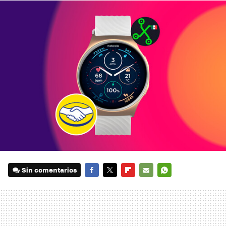
Sin comentarios
FACEBOOK
TWITTER
FLIPBOARD
E-
WHATSAPP
MAIL