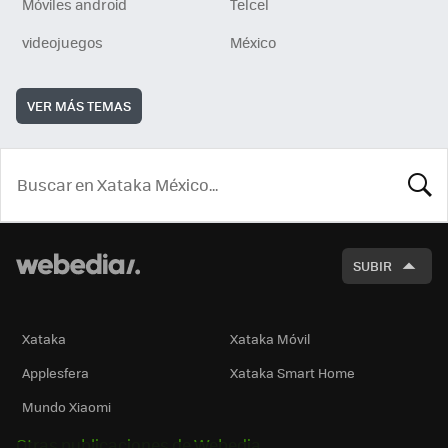
Móviles android
Telcel
videojuegos
México
VER MÁS TEMAS
BUSCA
SUBIR
Xataka
Xataka Móvil
Applesfera
Xataka Smart Home
Mundo Xiaomi
Otras publicaciones de Webedia