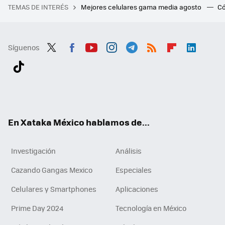
TEMAS DE INTERÉS
Mejores celulares gama media agosto
Có
Síguenos
Twit
Fac
You
Inst
Tele
RSS
Flip
Link
ter
ebo
tub
agr
gra
boa
edI
Tikt
ok
e
am
m
rd
n
ok
En Xataka México hablamos de...
Investigación
Análisis
Cazando Gangas Mexico
Especiales
Celulares y Smartphones
Aplicaciones
Prime Day 2024
Tecnología en México