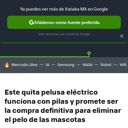
Ya puedes ver más de Xataka MX en Google
Añádenos como fuente preferida
OFERTAS
GUÍA DE COMPRAS
MERCADO LIBRE
AMAZON
Solo necesitas una cuenta de Google
×
HOY SE HABLA DE
Mercado Libre
IA
Samsung
NASA
Robot
Wifi
Este quita pelusa eléctrico
funciona con pilas y promete ser
la compra definitiva para eliminar
el pelo de las mascotas