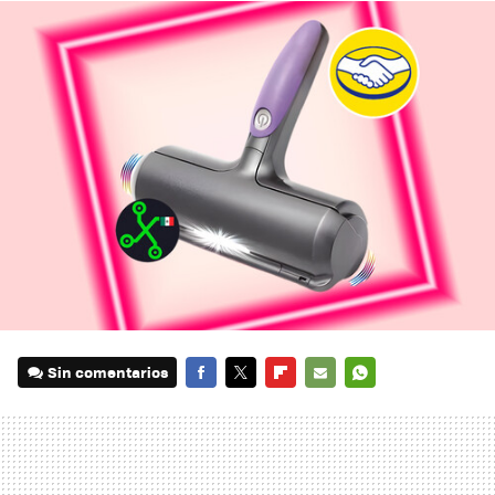
Sin comentarios
FACEBOOK
TWITTER
FLIPBOARD
E-
WHATSAPP
MAIL