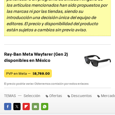
los artículos mencionados han sido propuestos por
las marcas ni por las tiendas, siendo su
introducción una decisión única del equipo de
editores. El precio y disponibilidad del producto
están sujetos a cambios sin previo aviso.
Ray-Ban Meta Wayfarer (Gen 2)
disponibles en México
PVP en Meta —
$
8,769.00
El precio podría variar. Obtenemos comisión por estos enlaces
TEMAS
Selección
Ofertas
Descuentos
Mercado
FACEBOOK
TWITTER
FLIPBOARD
E-
WHATSAPP