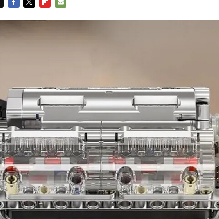
FACEBOOK
TWITTER
FLIPBOARD
E-
MAIL