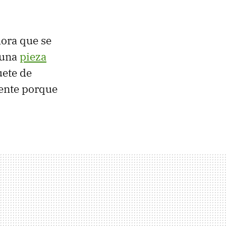
hora que se
guna
pieza
uete de
ente porque