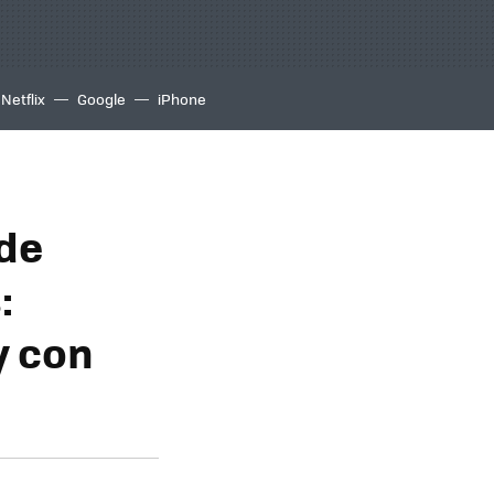
Netflix
Google
iPhone
 de
:
y con