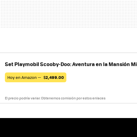
Set Playmobil Scooby-Doo: Aventura en la Mansión Mi
Hoy en Amazon —
$
2,499.00
El precio podría variar. Obtenemos comisión por estos enlaces