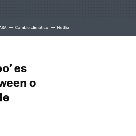
ASA
Cambio climático
Netflix
o’ es
oween o
de