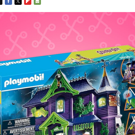
FACEBOOK
TWITTER
FLIPBOARD
E-
MAIL