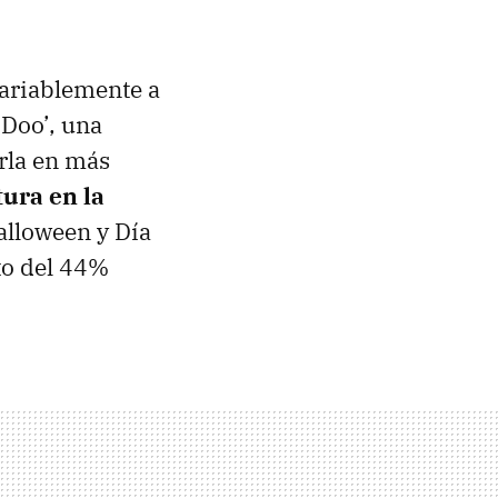
variablemente a
-Doo’, una
arla en más
ura en la
Halloween y Día
to del 44%