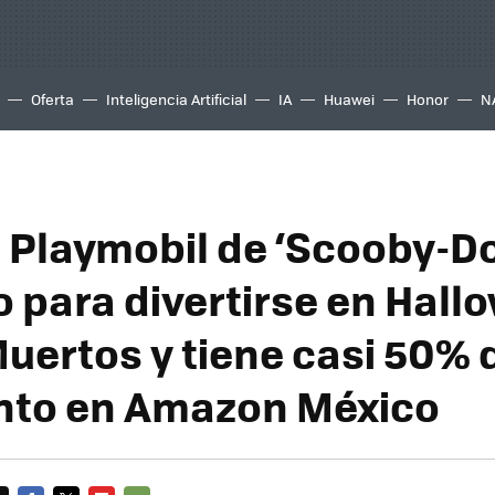
Oferta
Inteligencia Artificial
IA
Huawei
Honor
N
t Playmobil de ‘Scooby-Do
o para divertirse en Hall
Muertos y tiene casi 50% 
nto en Amazon México