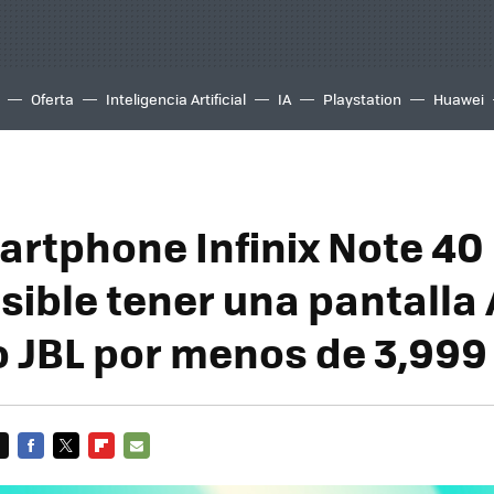
Oferta
Inteligencia Artificial
IA
Playstation
Huawei
artphone Infinix Note 40
sible tener una pantall
o JBL por menos de 3,999
FACEBOOK
TWITTER
FLIPBOARD
E-