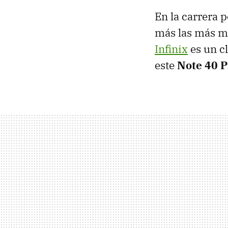
En la carrera 
más las más ma
Infinix
es un c
este
Note 40 P