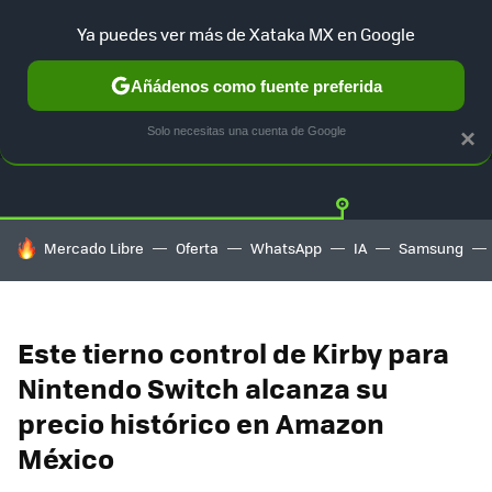
Ya puedes ver más de Xataka MX en Google
Añádenos como fuente preferida
OFERTAS
GUÍA DE COMPRAS
MERCADO LIBRE
AMAZON
Solo necesitas una cuenta de Google
×
HOY SE HABLA DE
Mercado Libre
Oferta
WhatsApp
IA
Samsung
Este tierno control de Kirby para
Nintendo Switch alcanza su
precio histórico en Amazon
México