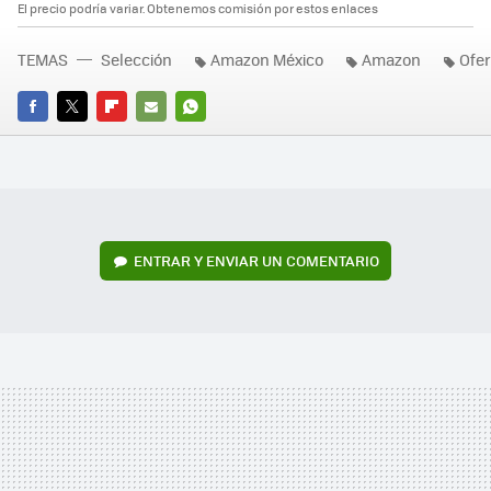
El precio podría variar. Obtenemos comisión por estos enlaces
TEMAS
Selección
Amazon México
Amazon
Ofer
FACEBOOK
TWITTER
FLIPBOARD
E-
WHATSAPP
MAIL
ENTRAR Y ENVIAR UN COMENTARIO