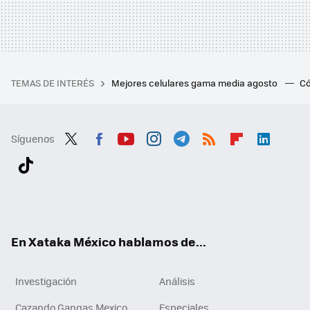
TEMAS DE INTERÉS
Mejores celulares gama media agosto
Có
Síguenos
Twit
Fac
You
Inst
Tele
RSS
Flip
Link
ter
ebo
tub
agr
gra
boa
edI
Tikt
ok
e
am
m
rd
n
ok
En Xataka México hablamos de...
Investigación
Análisis
Cazando Gangas Mexico
Especiales