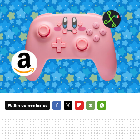
Sin comentarios
FACEBOOK
TWITTER
FLIPBOARD
E-
WHATSAPP
MAIL