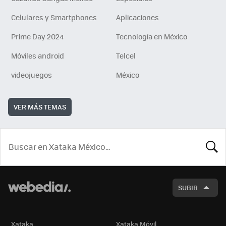
Celulares y Smartphones
Aplicaciones
Prime Day 2024
Tecnología en México
Móviles android
Telcel
videojuegos
México
VER MÁS TEMAS
BUSCA
SUBIR
Xataka
Xataka Móvil