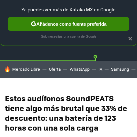
Ya puedes ver más de Xataka MX en Google
Añádenos como fuente preferida
OFERTAS
GUÍA DE COMPRAS
MERCADO LIBRE
AMAZON
Solo necesitas una cuenta de Google
×
HOY SE HABLA DE
Mercado Libre
Oferta
WhatsApp
IA
Samsung
Estos audífonos SoundPEATS
tiene algo más brutal que 33% de
descuento: una batería de 123
horas con una sola carga