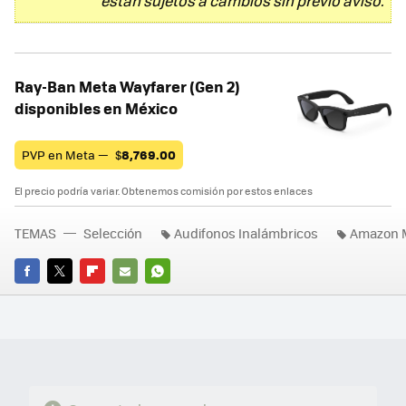
están sujetos a cambios sin previo aviso.
Ray-Ban Meta Wayfarer (Gen 2)
disponibles en México
PVP en Meta —
$
8,769.00
El precio podría variar. Obtenemos comisión por estos enlaces
TEMAS
Selección
Audifonos Inalámbricos
Amazon 
FACEBOOK
TWITTER
FLIPBOARD
E-
WHATSAPP
MAIL