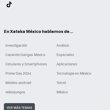
Twit
Fac
You
Inst
Tele
RSS
Flip
Link
ter
ebo
tub
agr
gra
boa
edI
Tikt
ok
e
am
m
rd
n
ok
En Xataka México hablamos de...
Investigación
Análisis
Cazando Gangas Mexico
Especiales
Celulares y Smartphones
Aplicaciones
Prime Day 2024
Tecnología en México
Móviles android
Telcel
videojuegos
México
VER MÁS TEMAS