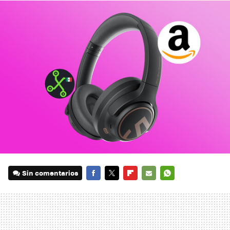
Sin comentarios
FACEBOOK
TWITTER
FLIPBOARD
E-
WHATSAPP
MAIL