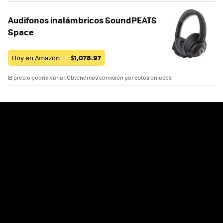
Audifonos inalámbricos SoundPEATS
Space
Hoy en Amazon —
$
1,078.97
El precio podría variar. Obtenemos comisión por estos enlaces