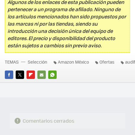
Algunos de los enlaces de esta publicación pueden
pertenecer a un programa de afiliado. Ninguno de
los artículos mencionados han sido propuestos por
las marcas ni por las tiendas, siendo su
introducción una decisión única del equipo de
editores. El precio y disponibilidad del producto
están sujetos a cambios sin previo aviso.
TEMAS
Selección
Amazon México
Ofertas
audí
FACEBOOK
TWITTER
FLIPBOARD
E-
WHATSAPP
MAIL
Comentarios cerrados