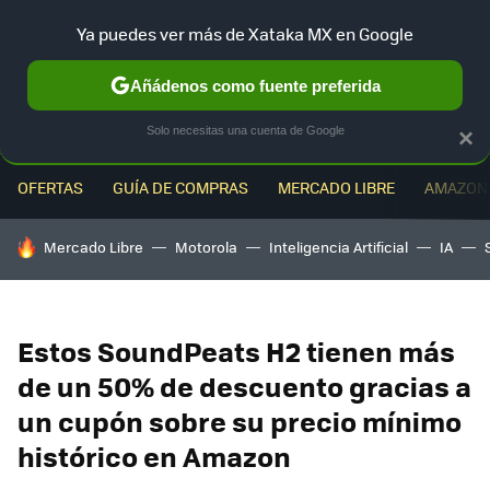
Ya puedes ver más de Xataka MX en Google
MENÚ
NUEVO
Añádenos como fuente preferida
Solo necesitas una cuenta de Google
×
OFERTAS
GUÍA DE COMPRAS
MERCADO LIBRE
AMAZON
HOY SE HABLA DE
Mercado Libre
Motorola
Inteligencia Artificial
IA
Estos SoundPeats H2 tienen más
de un 50% de descuento gracias a
un cupón sobre su precio mínimo
histórico en Amazon