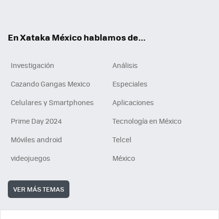
ok
e
am
m
rd
n
ok
En Xataka México hablamos de...
Investigación
Análisis
Cazando Gangas Mexico
Especiales
Celulares y Smartphones
Aplicaciones
Prime Day 2024
Tecnología en México
Móviles android
Telcel
videojuegos
México
VER MÁS TEMAS