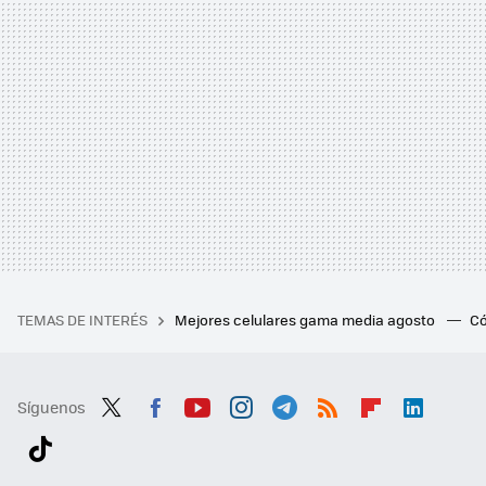
TEMAS DE INTERÉS
Mejores celulares gama media agosto
Có
Síguenos
Twit
Fac
You
Inst
Tele
RSS
Flip
Link
ter
ebo
tub
agr
gra
boa
edI
Tikt