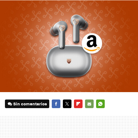
Sin comentarios
FACEBOOK
TWITTER
FLIPBOARD
E-
WHATSAPP
MAIL