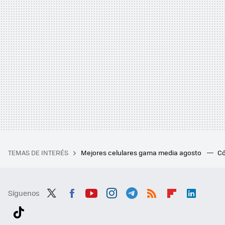
TEMAS DE INTERÉS
Mejores celulares gama media agosto
Có
Síguenos
Twit
Fac
You
Inst
Tele
RSS
Flip
Link
ter
ebo
tub
agr
gra
boa
edI