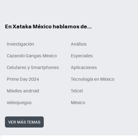
Tikt
ok
e
am
m
rd
n
ok
En Xataka México hablamos de...
Investigación
Análisis
Cazando Gangas Mexico
Especiales
Celulares y Smartphones
Aplicaciones
Prime Day 2024
Tecnología en México
Móviles android
Telcel
videojuegos
México
VER MÁS TEMAS