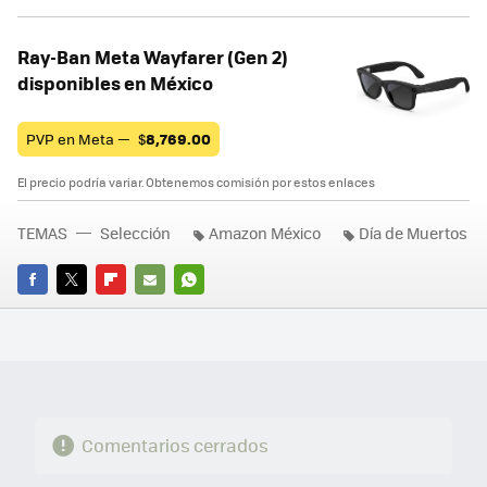
Ray-Ban Meta Wayfarer (Gen 2)
disponibles en México
PVP en Meta —
$
8,769.00
El precio podría variar. Obtenemos comisión por estos enlaces
TEMAS
Selección
Amazon México
Día de Muertos
FACEBOOK
TWITTER
FLIPBOARD
E-
WHATSAPP
MAIL
Comentarios cerrados