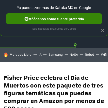
Ya puedes ver más de Xataka MX en Google
Añádenos como fuente preferida
OFERTAS
GUÍA DE COMPRAS
MERCADO LIBRE
AMAZON
Solo necesitas una cuenta de Google
×
HOY SE HABLA DE
Mercado Libre
IA
Samsung
NASA
Robot
Wifi
Fisher Price celebra el Día de
Muertos con este paquete de tres
figuras temáticas que puedes
comprar en Amazon por menos de