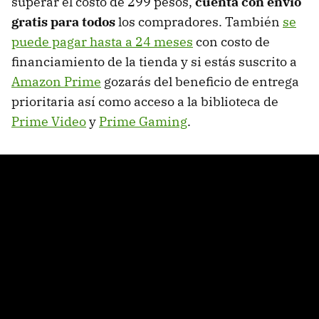
superar el costo de 299 pesos,
cuenta con envío
gratis para todos
los compradores. También
se
puede pagar hasta a 24 meses
con costo de
financiamiento de la tienda y si estás suscrito a
Amazon Prime
gozarás del beneficio de entrega
prioritaria así como acceso a la biblioteca de
Prime Video
y
Prime Gaming
.