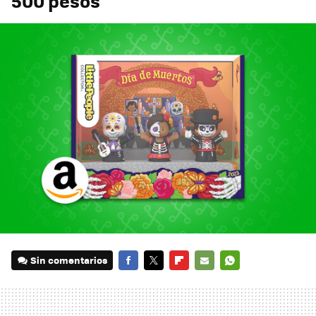
500 pesos
Sin comentarios
FACEBOOK
TWITTER
FLIPBOARD
E-
WHATSAPP
MAIL