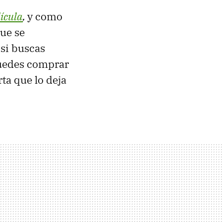
lícula
,
y como
que se
 si buscas
puedes comprar
ta que lo deja