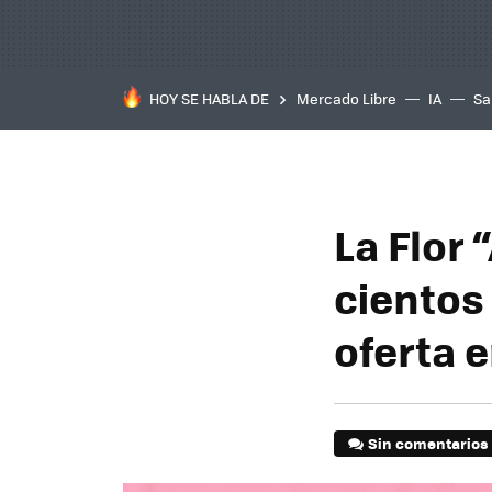
HOY SE HABLA DE
Mercado Libre
IA
Sa
La Flor 
cientos
oferta 
Sin comentarios