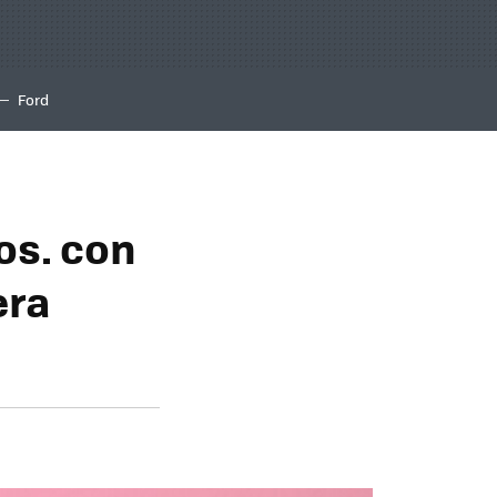
Ford
os. con
era