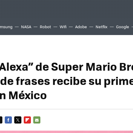
msung
NASA
Robot
Wifi
Adobe
Netflix
Google
“Alexa” de Super Mario Br
 de frases recibe su prim
en México
FACEBOOK
TWITTER
FLIPBOARD
E-