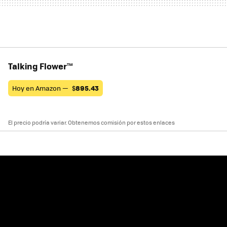
Talking Flower™
Hoy en Amazon —
$
895.43
El precio podría variar. Obtenemos comisión por estos enlaces