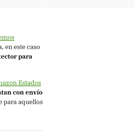
emos
a, en este caso
tector para
azon Estados
ntan con envío
e para aquellos