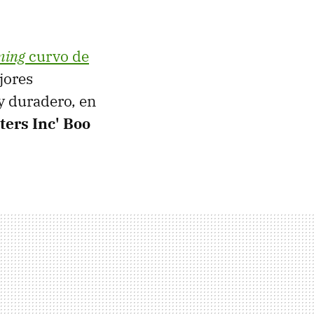
ming
curvo de
jores
 y duradero, en
ers Inc' Boo