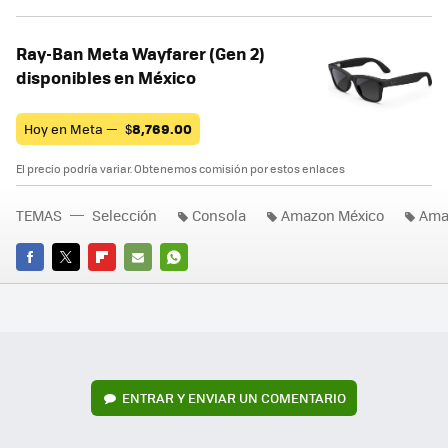
Ray-Ban Meta Wayfarer (Gen 2)
disponibles en México
Hoy en Meta —
$
8,769.00
El precio podría variar. Obtenemos comisión por estos enlaces
TEMAS
Selección
Consola
Amazon México
Ama
FACEBOOK
TWITTER
FLIPBOARD
E-
WHATSAPP
MAIL
ENTRAR Y ENVIAR UN COMENTARIO