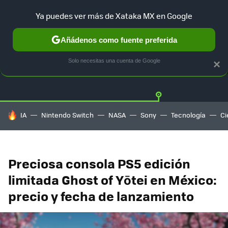
Ya puedes ver más de Xataka MX en Google
Añádenos como fuente preferida
OFERTAS
GUÍA DE COMPRAS
MERCADO LIBRE
AMAZON
Solo necesitas una cuenta de Google
×
HOY SE HABLA DE
IA
Nintendo Switch
NASA
Sony
Tecnología
Ci
Preciosa consola PS5 edición
limitada Ghost of Yōtei en México:
precio y fecha de lanzamiento