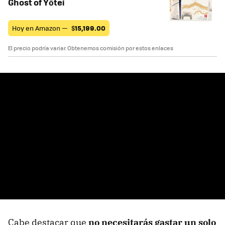
Ghost of Yōtei
Hoy en Amazon —
$
15,199.00
El precio podría variar. Obtenemos comisión por estos enlaces
Cabe destacar que
no necesitarás gastar un solo