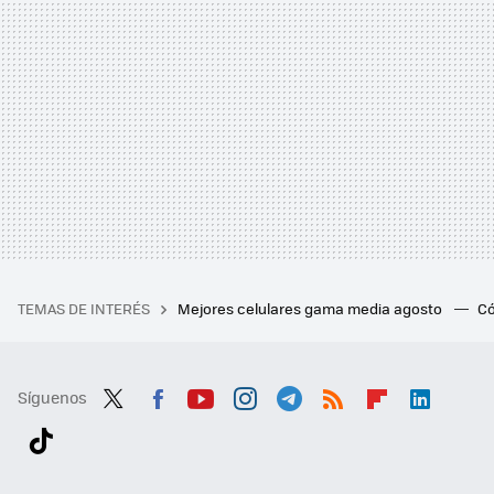
TEMAS DE INTERÉS
Mejores celulares gama media agosto
Có
Síguenos
Twit
Fac
You
Inst
Tele
RSS
Flip
Link
ter
ebo
tub
agr
gra
boa
edI
Tikt