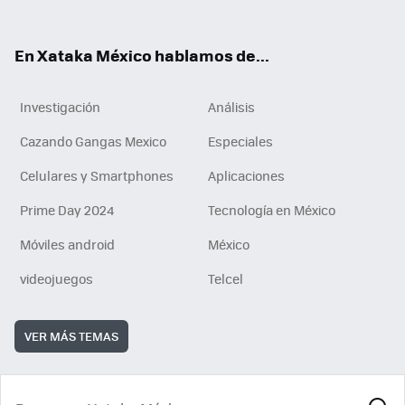
ok
e
am
m
rd
n
ok
En Xataka México hablamos de...
Investigación
Análisis
Cazando Gangas Mexico
Especiales
Celulares y Smartphones
Aplicaciones
Prime Day 2024
Tecnología en México
Móviles android
México
videojuegos
Telcel
VER MÁS TEMAS