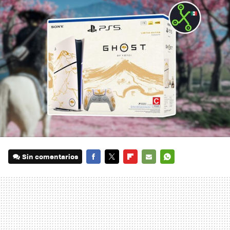
Sin comentarios
FACEBOOK
TWITTER
FLIPBOARD
E-
WHATSAPP
MAIL