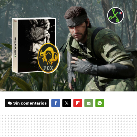
Sin comentarios
FACEBOOK
TWITTER
FLIPBOARD
E-
WHATSAPP
MAIL