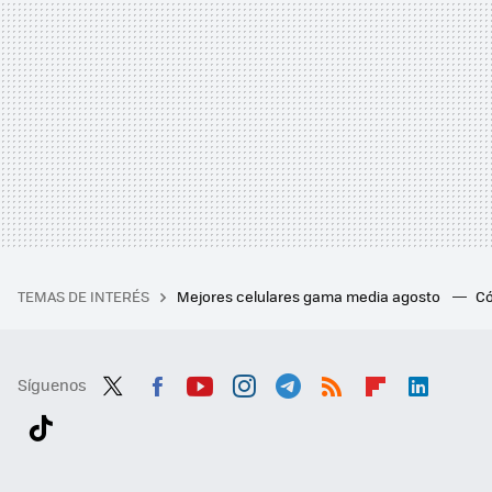
TEMAS DE INTERÉS
Mejores celulares gama media agosto
Có
Síguenos
Twit
Fac
You
Inst
Tele
RSS
Flip
Link
ter
ebo
tub
agr
gra
boa
edI
Tikt
ok
e
am
m
rd
n