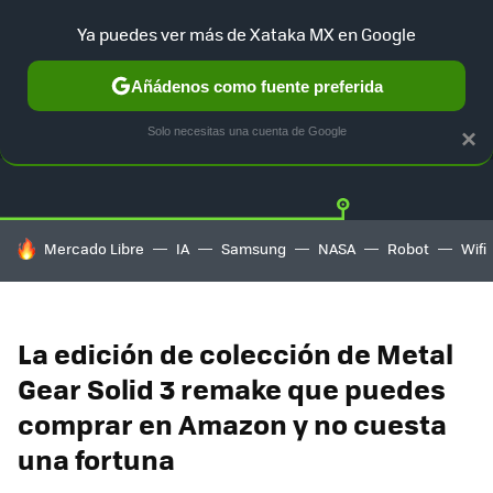
Ya puedes ver más de Xataka MX en Google
Añádenos como fuente preferida
OFERTAS
GUÍA DE COMPRAS
MERCADO LIBRE
AMAZON
Solo necesitas una cuenta de Google
×
HOY SE HABLA DE
Mercado Libre
IA
Samsung
NASA
Robot
Wifi
La edición de colección de Metal
Gear Solid 3 remake que puedes
comprar en Amazon y no cuesta
una fortuna