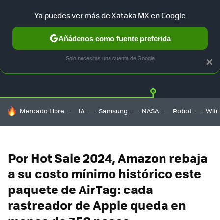
Ya puedes ver más de Xataka MX en Google
Añádenos como fuente preferida
OFERTAS
GUÍA DE COMPRAS
MERCADO LIBRE
AMAZON
Solo necesitas una cuenta de Google
×
HOY SE HABLA DE
Mercado Libre
IA
Samsung
NASA
Robot
Wifi
Por Hot Sale 2024, Amazon rebaja
a su costo mínimo histórico este
paquete de AirTag: cada
rastreador de Apple queda en