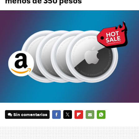
menos de 350 pesos
Sin comentarios
FACEBOOK
TWITTER
FLIPBOARD
E-
WHATSAPP
MAIL