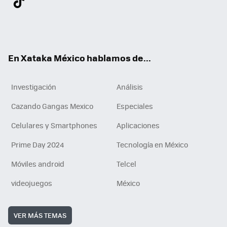
ter
ebo
tub
agr
gra
boa
edI
Tikt
ok
e
am
m
rd
n
ok
En Xataka México hablamos de...
Investigación
Análisis
Cazando Gangas Mexico
Especiales
Celulares y Smartphones
Aplicaciones
Prime Day 2024
Tecnología en México
Móviles android
Telcel
videojuegos
México
VER MÁS TEMAS