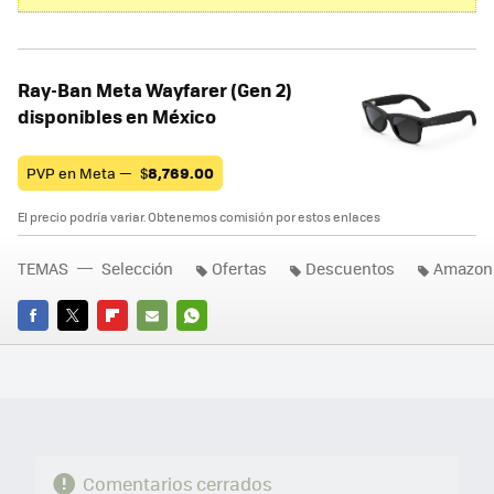
Ray-Ban Meta Wayfarer (Gen 2)
disponibles en México
PVP en Meta —
$
8,769.00
El precio podría variar. Obtenemos comisión por estos enlaces
TEMAS
Selección
Ofertas
Descuentos
Amazon
FACEBOOK
TWITTER
FLIPBOARD
E-
WHATSAPP
MAIL
Comentarios cerrados