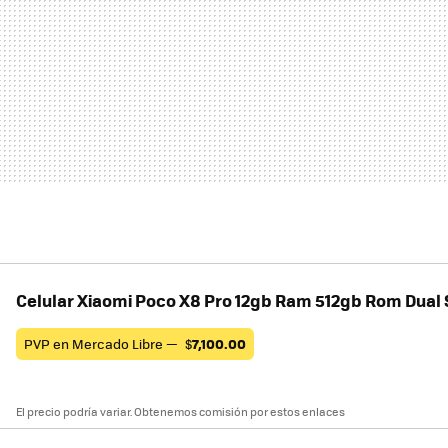
Celular Xiaomi Poco X8 Pro 12gb Ram 512gb Rom Dual
PVP en Mercado Libre —
$
7,100.00
El precio podría variar. Obtenemos comisión por estos enlaces