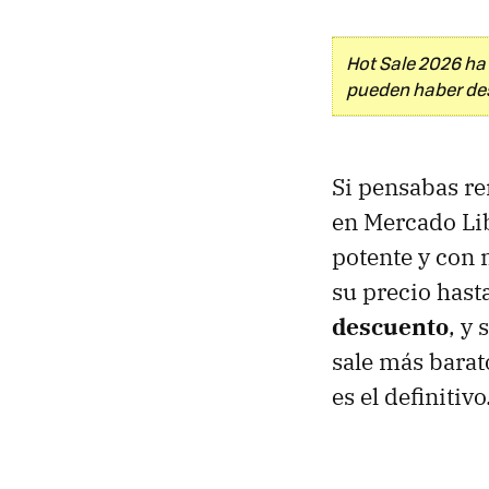
Hot Sale 2026 ha
pueden haber desa
Si pensabas re
en Mercado Lib
potente y con
su precio hast
descuento
, y
sale más barat
es el definitivo