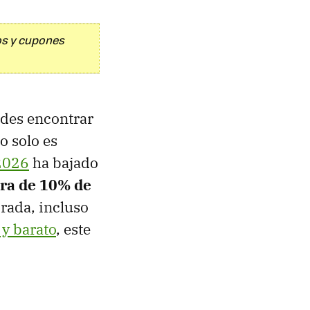
os y cupones
edes encontrar
o solo es
2026
ha bajado
ra de 10% de
orada, incluso
 y barato
, este