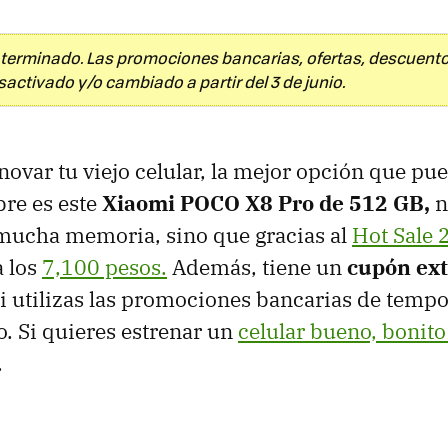
 terminado. Las promociones bancarias, ofertas, descuent
ctivado y/o cambiado a partir del 3 de junio.
novar tu viejo celular, la mejor opción que pu
re es este
Xiaomi POCO X8 Pro de 512 GB,
n
 mucha memoria, sino que gracias al
Hot Sale 
a los
7,100 pesos.
Además, tiene un
cupón ext
 si utilizas las promociones bancarias de temp
o. Si quieres estrenar un
celular bueno, bonito
.