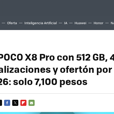
Oferta
Inteligencia Artificial
IA
Huawei
Honor
N
POCO X8 Pro con 512 GB, 
lizaciones y ofertón por 
26: solo 7,100 pesos
FACEBOOK
TWITTER
FLIPBOARD
E-