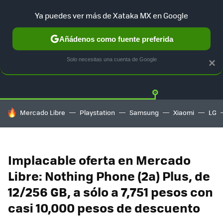
Ya puedes ver más de Xataka MX en Google
Añádenos como fuente preferida
OFERTAS
GUÍA DE COMPRAS
MERCADO LIBRE
AMAZON
Solo necesitas una cuenta de Google
×
HOY SE HABLA DE
Mercado Libre
Playstation
Samsung
Xiaomi
LG
Implacable oferta en Mercado
Libre: Nothing Phone (2a) Plus, de
12/256 GB, a sólo a 7,751 pesos con
casi 10,000 pesos de descuento