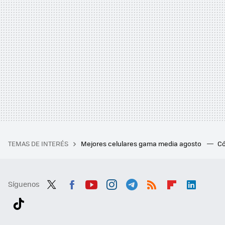
TEMAS DE INTERÉS
Mejores celulares gama media agosto
Có
Síguenos
Twit
Fac
You
Inst
Tele
RSS
Flip
Link
ter
ebo
tub
agr
gra
boa
edI
Tikt