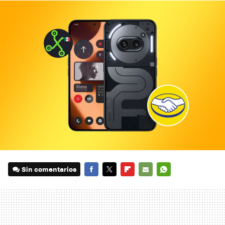
Sin comentarios
FACEBOOK
TWITTER
FLIPBOARD
E-
WHATSAPP
MAIL