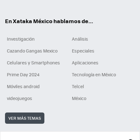
ok
e
am
m
rd
n
ok
En Xataka México hablamos de...
Investigación
Análisis
Cazando Gangas Mexico
Especiales
Celulares y Smartphones
Aplicaciones
Prime Day 2024
Tecnología en México
Móviles android
Telcel
videojuegos
México
VER MÁS TEMAS