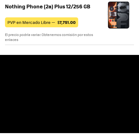
Nothing Phone (2a) Plus 12/256 GB
PVP en Mercado Libre —
$
7,751.00
El precio podría variar. Obtenemos comisión por estos
enlaces