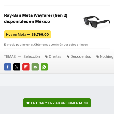
Ray-Ban Meta Wayfarer (Gen 2)
disponibles en México
Hoy en Meta —
$
8,769.00
El precio podría variar. Obtenemos comisión por estos enlaces
TEMAS
Selección
Ofertas
Descuentos
Nothing
FACEBOOK
TWITTER
FLIPBOARD
E-
WHATSAPP
MAIL
ENTRAR Y ENVIAR UN COMENTARIO