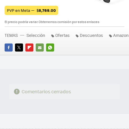
PVP en Meta —
$
8,769.00
El precio podría variar. Obtenemos comisión por estos enlaces
TEMAS
Selección
Ofertas
Descuentos
Amazon
FACEBOOK
TWITTER
FLIPBOARD
E-
WHATSAPP
MAIL
Comentarios cerrados