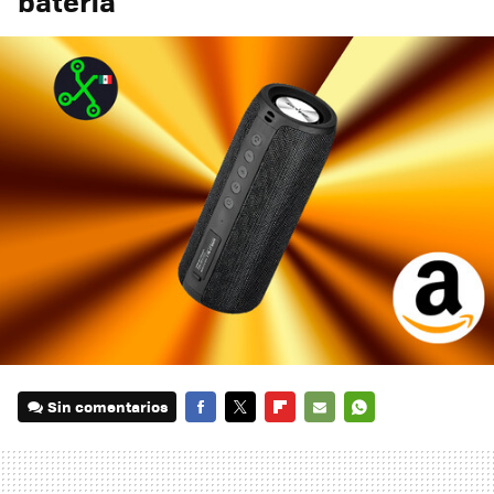
batería
Sin comentarios
FACEBOOK
TWITTER
FLIPBOARD
E-
WHATSAPP
MAIL