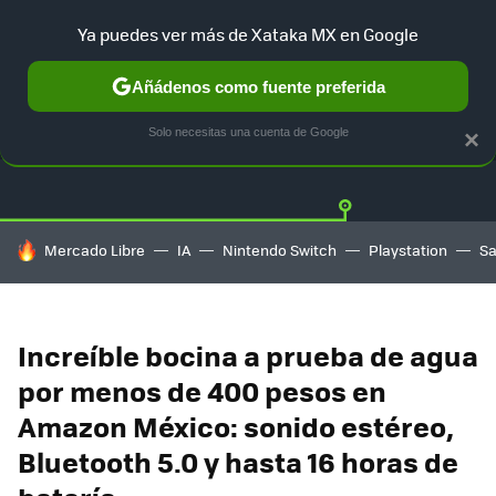
Ya puedes ver más de Xataka MX en Google
Añádenos como fuente preferida
OFERTAS
GUÍA DE COMPRAS
MERCADO LIBRE
AMAZON
Solo necesitas una cuenta de Google
×
HOY SE HABLA DE
Mercado Libre
IA
Nintendo Switch
Playstation
S
Increíble bocina a prueba de agua
por menos de 400 pesos en
Amazon México: sonido estéreo,
Bluetooth 5.0 y hasta 16 horas de