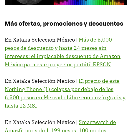
Más ofertas, promociones y descuentos
En Xataka Selección México |
Más de 5,000
pesos de descuento y hasta 24 meses sin
intereses: el implacable descuento de Amazon
México para este proyector portátil EPSON
En Xataka Selección México |
El precio de este
Nothing Phone (1) colapsa por debajo de los
6,500 pesos en Mercado Libre con envío gratis y
hasta 12 MSI
En Xataka Selección México |
Smartwatch de
Amazfit por solo 1,199 pesos: 100 modos