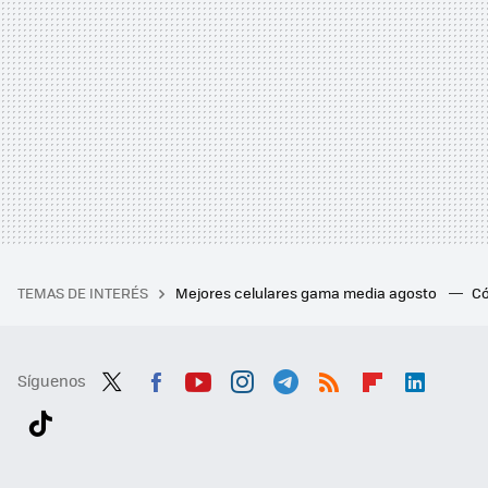
TEMAS DE INTERÉS
Mejores celulares gama media agosto
Có
Síguenos
Twit
Fac
You
Inst
Tele
RSS
Flip
Link
ter
ebo
tub
agr
gra
boa
edI
Tikt
ok
e
am
m
rd
n