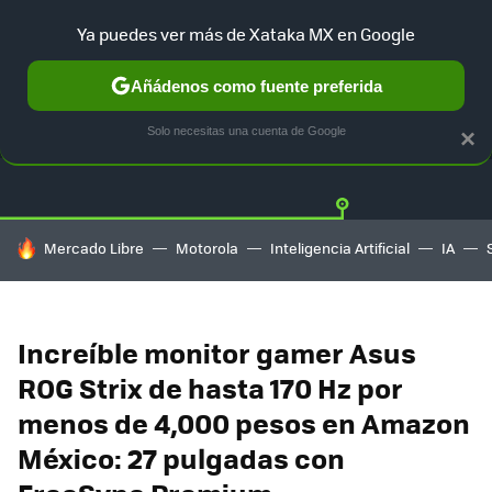
Ya puedes ver más de Xataka MX en Google
Añádenos como fuente preferida
OFERTAS
GUÍA DE COMPRAS
MERCADO LIBRE
AMAZON
Solo necesitas una cuenta de Google
×
HOY SE HABLA DE
Mercado Libre
Motorola
Inteligencia Artificial
IA
Increíble monitor gamer Asus
ROG Strix de hasta 170 Hz por
menos de 4,000 pesos en Amazon
México: 27 pulgadas con