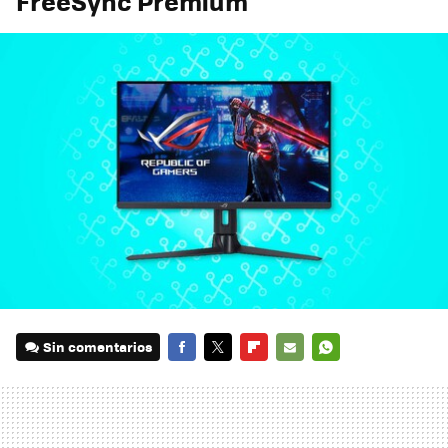
FreeSync Premium
Sin comentarios
FACEBOOK
TWITTER
FLIPBOARD
E-
WHATSAPP
MAIL