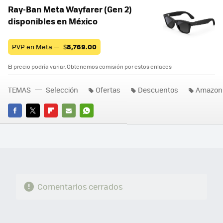
Ray-Ban Meta Wayfarer (Gen 2)
disponibles en México
PVP en Meta —
$
8,769.00
El precio podría variar. Obtenemos comisión por estos enlaces
TEMAS
Selección
Ofertas
Descuentos
Amazon
FACEBOOK
TWITTER
FLIPBOARD
E-
WHATSAPP
MAIL
Comentarios cerrados