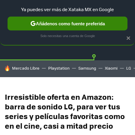
Ya puedes ver más de Xataka MX en Google
Añádenos como fuente preferida
OFERTAS
GUÍA DE COMPRAS
MERCADO LIBRE
AMAZON
Solo necesitas una cuenta de Google
×
HOY SE HABLA DE
Mercado Libre
Playstation
Samsung
Xiaomi
LG
Irresistible oferta en Amazon:
barra de sonido LG, para ver tus
series y películas favoritas como
en el cine, casi a mitad precio