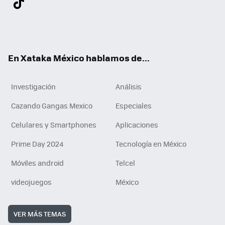
ter
ebo
tub
agr
gra
boa
edI
Tikt
ok
e
am
m
rd
n
ok
En Xataka México hablamos de...
Investigación
Análisis
Cazando Gangas Mexico
Especiales
Celulares y Smartphones
Aplicaciones
Prime Day 2024
Tecnología en México
Móviles android
Telcel
videojuegos
México
VER MÁS TEMAS