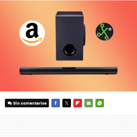
Sin comentarios
FACEBOOK
TWITTER
FLIPBOARD
E-
WHATSAPP
MAIL