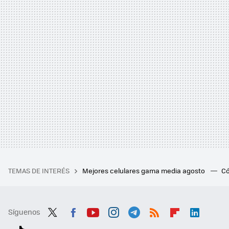
TEMAS DE INTERÉS
Mejores celulares gama media agosto
Có
Síguenos
Twit
Fac
You
Inst
Tele
RSS
Flip
Link