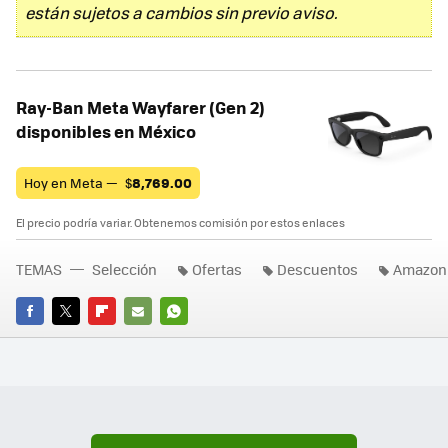
están sujetos a cambios sin previo aviso.
Ray-Ban Meta Wayfarer (Gen 2)
disponibles en México
Hoy en Meta —
$
8,769.00
El precio podría variar. Obtenemos comisión por estos enlaces
TEMAS
Selección
Ofertas
Descuentos
Amazon
FACEBOOK
TWITTER
FLIPBOARD
E-
WHATSAPP
MAIL