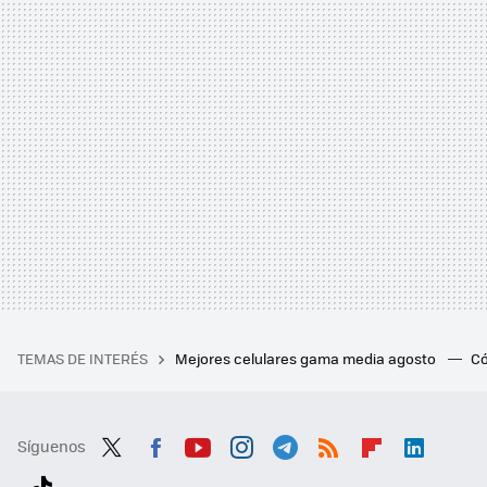
TEMAS DE INTERÉS
Mejores celulares gama media agosto
Có
Síguenos
Twit
Fac
You
Inst
Tele
RSS
Flip
Link