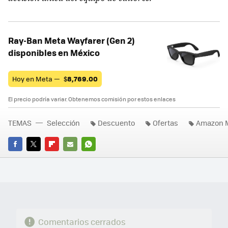
Ray-Ban Meta Wayfarer (Gen 2)
disponibles en México
Hoy en Meta —
$
8,769.00
El precio podría variar. Obtenemos comisión por estos enlaces
TEMAS
Selección
Descuento
Ofertas
Amazon 
FACEBOOK
TWITTER
FLIPBOARD
E-
WHATSAPP
MAIL
Comentarios cerrados