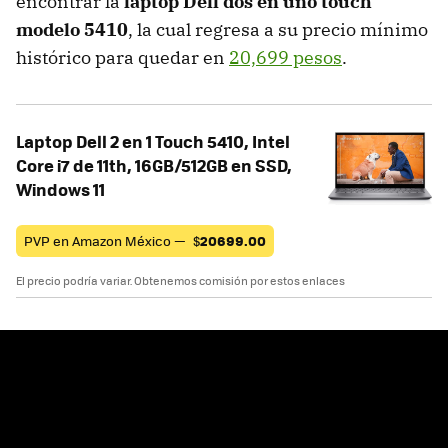
encontrar la
laptop Dell dos en uno touch
modelo 5410
, la cual regresa a su precio mínimo
histórico para quedar en
20,699 pesos
.
Laptop Dell 2 en 1 Touch 5410, Intel
Core i7 de 11th, 16GB/512GB en SSD,
Windows 11
PVP en Amazon México —
$
20699.00
El precio podría variar. Obtenemos comisión por estos enlaces