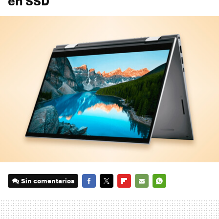
en SSD
Sin comentarios
FACEBOOK
TWITTER
FLIPBOARD
E-
WHATSAPP
MAIL