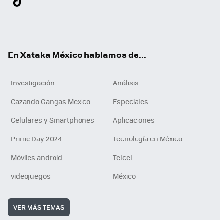
ter
ebo
tub
agr
gra
boa
edI
Tikt
ok
e
am
m
rd
n
ok
En Xataka México hablamos de...
Investigación
Análisis
Cazando Gangas Mexico
Especiales
Celulares y Smartphones
Aplicaciones
Prime Day 2024
Tecnología en México
Móviles android
Telcel
videojuegos
México
VER MÁS TEMAS