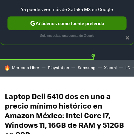
Ya puedes ver más de Xataka MX en Google
Añádenos como fuente preferida
OFERTAS
GUÍA DE COMPRAS
MERCADO LIBRE
AMAZON
Solo necesitas una cuenta de Google
×
HOY SE HABLA DE
Mercado Libre
Playstation
Samsung
Xiaomi
LG
Laptop Dell 5410 dos en uno a
precio mínimo histórico en
Amazon México: Intel Core i7,
Windows 11, 16GB de RAM y 512GB