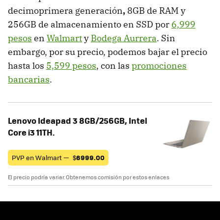
decimoprimera generación
,
8GB de RAM y
256GB de almacenamiento en SSD por
6,999
pesos
en
Walmart
y
Bodega Aurrera
. Sin
embargo, por su precio, podemos bajar el precio
hasta los
5,599 pesos
, con las
promociones
bancarias
.
Lenovo Ideapad 3 8GB/256GB, Intel
Core i3 11TH.
PVP en Walmart —
$
6999.00
El precio podría variar. Obtenemos comisión por estos enlaces