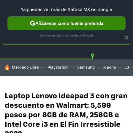
Ya puedes ver más de Xataka MX en Google
Añádenos como fuente preferida
OFERTAS
GUÍA DE COMPRAS
MERCADO LIBRE
AMAZON
Solo necesitas una cuenta de Google
×
HOY SE HABLA DE
Mercado Libre
Playstation
Samsung
Xiaomi
LG
Laptop Lenovo Ideapad 3 con gran
descuento en Walmart: 5,599
pesos por 8GB de RAM, 256GB e
Intel Core i3 en El Fin Irresistible