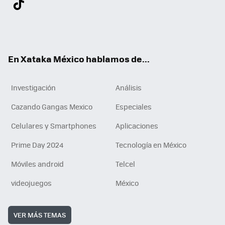
ter
ebo
tub
agr
gra
boa
edI
Tikt
ok
e
am
m
rd
n
ok
En Xataka México hablamos de...
Investigación
Análisis
Cazando Gangas Mexico
Especiales
Celulares y Smartphones
Aplicaciones
Prime Day 2024
Tecnología en México
Móviles android
Telcel
videojuegos
México
VER MÁS TEMAS