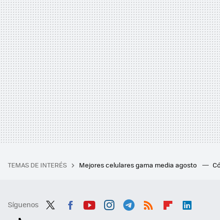
TEMAS DE INTERÉS
Mejores celulares gama media agosto
Có
Síguenos
Twit
Fac
You
Inst
Tele
RSS
Flip
Link