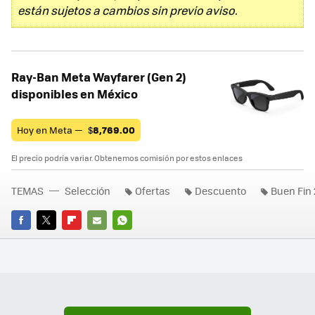
están sujetos a cambios sin previo aviso.
Ray-Ban Meta Wayfarer (Gen 2)
disponibles en México
Hoy en Meta —
$
8,769.00
El precio podría variar. Obtenemos comisión por estos enlaces
TEMAS
Selección
Ofertas
Descuento
Buen Fin
FACEBOOK
TWITTER
FLIPBOARD
E-
WHATSAPP
MAIL