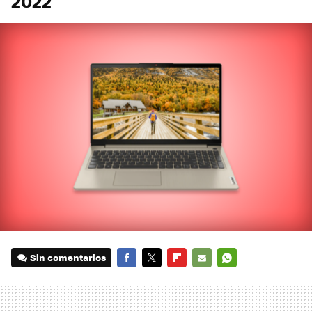
2022
Sin comentarios
FACEBOOK
TWITTER
FLIPBOARD
E-
WHATSAPP
MAIL