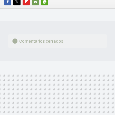
FACEBOOK
TWITTER
FLIPBOARD
E-
WHATSAPP
MAIL
Comentarios cerrados