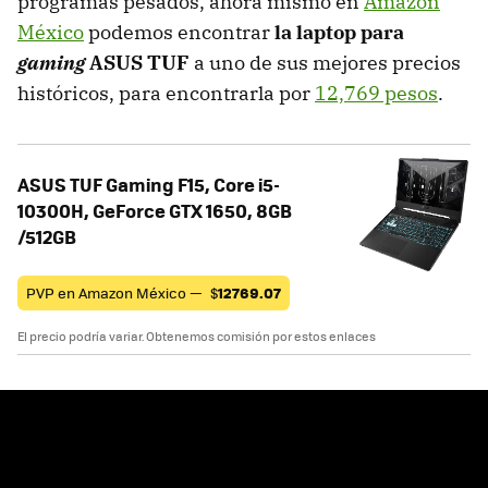
programas pesados, ahora mismo en
Amazon
México
podemos encontrar
la laptop para
gaming
ASUS TUF
a uno de sus mejores precios
históricos, para encontrarla por
12,769 pesos
.
ASUS TUF Gaming F15, Core i5-
10300H, GeForce GTX 1650, 8GB
/512GB
PVP en Amazon México —
$
12769.07
El precio podría variar. Obtenemos comisión por estos enlaces