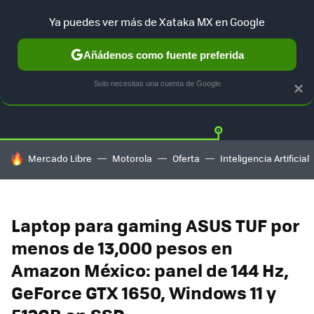
Ya puedes ver más de Xataka MX en Google
Añádenos como fuente preferida
OFERTAS
GUÍA DE COMPRAS
MERCADO LIBRE
AMAZON
Solo necesitas una cuenta de Google
×
HOY SE HABLA DE
Mercado Libre
Motorola
Oferta
Inteligencia Artificial
Laptop para gaming ASUS TUF por
menos de 13,000 pesos en
Amazon México: panel de 144 Hz,
GeForce GTX 1650, Windows 11 y