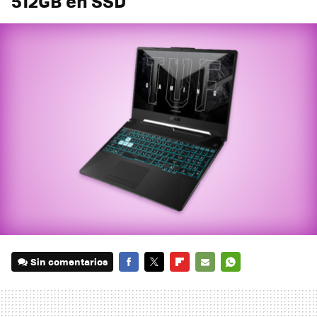
512GB en SSD
Sin comentarios
FACEBOOK
TWITTER
FLIPBOARD
E-
WHATSAPP
MAIL