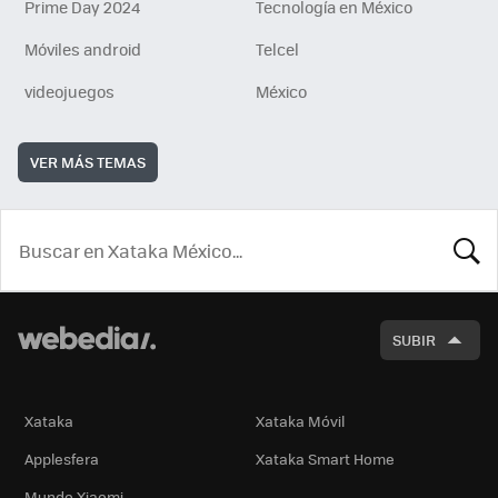
Prime Day 2024
Tecnología en México
Móviles android
Telcel
videojuegos
México
VER MÁS TEMAS
BUSCA
SUBIR
Xataka
Xataka Móvil
Applesfera
Xataka Smart Home
Mundo Xiaomi