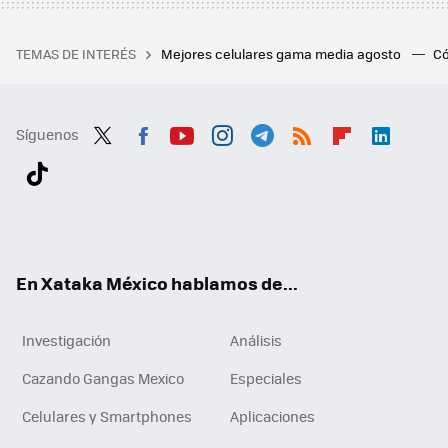
TEMAS DE INTERÉS
Mejores celulares gama media agosto
Có
Síguenos
Twit
Fac
You
Inst
Tele
RSS
Flip
Link
ter
ebo
tub
agr
gra
boa
edI
Tikt
ok
e
am
m
rd
n
ok
En Xataka México hablamos de...
Investigación
Análisis
Cazando Gangas Mexico
Especiales
Celulares y Smartphones
Aplicaciones