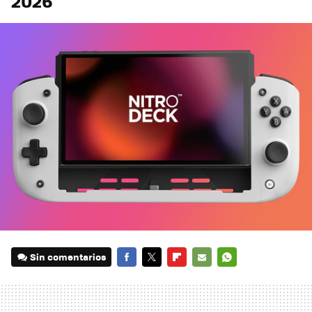
2026
Sin comentarios
FACEBOOK
TWITTER
FLIPBOARD
E-
WHATSAPP
MAIL