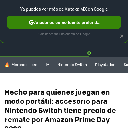
Ya puedes ver más de Xataka MX en Google
Añádenos como fuente preferida
OFERTAS
GUÍA DE COMPRAS
MERCADO LIBRE
AMAZON
Solo necesitas una cuenta de Google
×
HOY SE HABLA DE
Mercado Libre
IA
Nintendo Switch
Playstation
S
Hecho para quienes juegan en
modo portátil: accesorio para
Nintendo Switch tiene precio de
remate por Amazon Prime Day