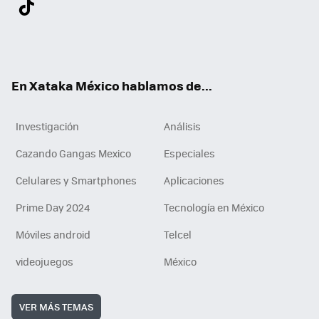
Twit
Fac
You
Inst
Tele
RSS
Flip
Link
ter
ebo
tub
agr
gra
boa
edI
Tikt
ok
e
am
m
rd
n
ok
En Xataka México hablamos de...
Investigación
Análisis
Cazando Gangas Mexico
Especiales
Celulares y Smartphones
Aplicaciones
Prime Day 2024
Tecnología en México
Móviles android
Telcel
videojuegos
México
VER MÁS TEMAS