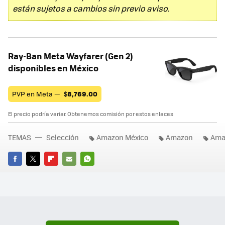
están sujetos a cambios sin previo aviso.
Ray-Ban Meta Wayfarer (Gen 2)
disponibles en México
PVP en Meta —
$
8,769.00
El precio podría variar. Obtenemos comisión por estos enlaces
TEMAS
Selección
Amazon México
Amazon
Ama
FACEBOOK
TWITTER
FLIPBOARD
E-
WHATSAPP
MAIL