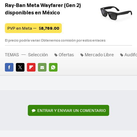
Ray-Ban Meta Wayfarer (Gen 2)
disponibles en México
PVP en Meta —
$
8,769.00
El precio podría variar. Obtenemos comisión por estos enlaces
TEMAS
Selección
Ofertas
Mercado Libre
Audif
FACEBOOK
TWITTER
FLIPBOARD
E-
WHATSAPP
MAIL
ENTRAR Y ENVIAR UN COMENTARIO