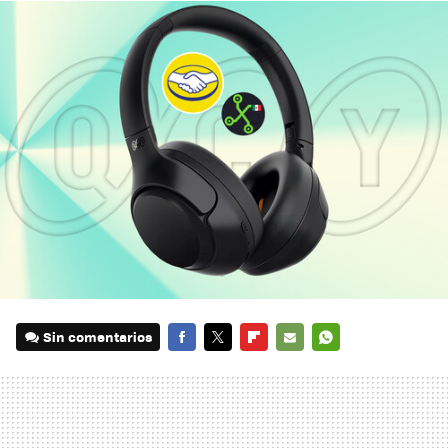
Sin comentarios
FACEBOOK
TWITTER
FLIPBOARD
E-
WHATSAPP
MAIL