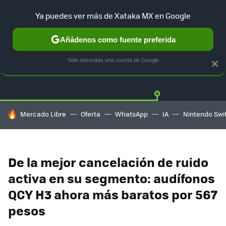
Ya puedes ver más de Xataka MX en Google
Añádenos como fuente preferida
OFERTAS
GUÍA DE COMPRAS
MERCADO LIBRE
AMAZON
Solo necesitas una cuenta de Google
×
HOY SE HABLA DE
Mercado Libre
Oferta
WhatsApp
IA
Nintendo Swi
De la mejor cancelación de ruido
activa en su segmento: audífonos
QCY H3 ahora más baratos por 567
pesos