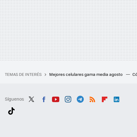
TEMAS DE INTERÉS
Mejores celulares gama media agosto
Có
Síguenos
Twit
Fac
You
Inst
Tele
RSS
Flip
Link
ter
ebo
tub
agr
gra
boa
edI
Tikt
ok
e
am
m
rd
n
ok