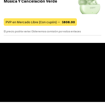
Música Y Cancelación Verde
PVP en Mercado Libre (Con cupón) —
$
808.00
El precio podría variar. Obtenemos comisión por estos enlaces