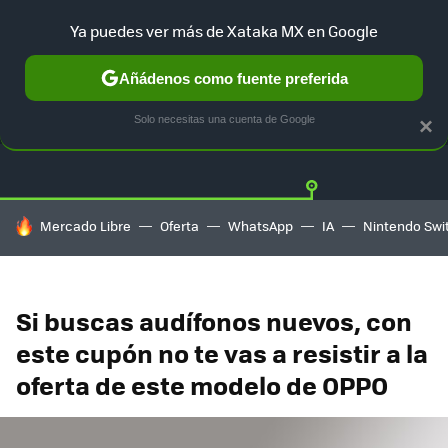
Ya puedes ver más de Xataka MX en Google
Añádenos como fuente preferida
OFERTAS
GUÍA DE COMPRAS
MERCADO LIBRE
AMAZON
Solo necesitas una cuenta de Google
×
HOY SE HABLA DE
Mercado Libre
Oferta
WhatsApp
IA
Nintendo Swi
Si buscas audífonos nuevos, con
este cupón no te vas a resistir a la
oferta de este modelo de OPPO