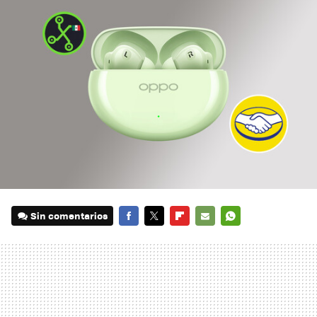
Sin comentarios
FACEBOOK
TWITTER
FLIPBOARD
E-
WHATSAPP
MAIL