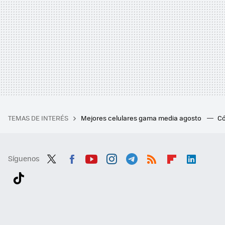
TEMAS DE INTERÉS
Mejores celulares gama media agosto
Có
Síguenos
Twit
Fac
You
Inst
Tele
RSS
Flip
Link
ter
ebo
tub
agr
gra
boa
edI
Tikt
ok
e
am
m
rd
n
ok