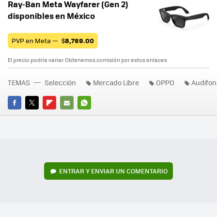
Ray-Ban Meta Wayfarer (Gen 2)
disponibles en México
PVP en Meta —
$
8,769.00
El precio podría variar. Obtenemos comisión por estos enlaces
TEMAS
Selección
Mercado Libre
OPPO
Audifon
FACEBOOK
TWITTER
FLIPBOARD
E-
WHATSAPP
MAIL
ENTRAR Y ENVIAR UN COMENTARIO