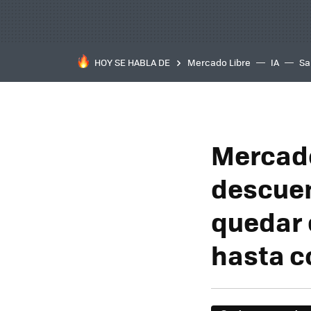
HOY SE HABLA DE
Mercado Libre
IA
Sa
Mercado
descuen
quedar 
hasta c