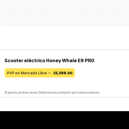
Scooter eléctrico Honey Whale E9 PRO
PVP en Mercado Libre —
$
5,399.00
El precio podría variar. Obtenemos comisión por estos enlaces