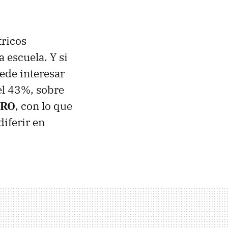
tricos
a escuela. Y si
uede interesar
el 43%, sobre
PRO
, con lo que
iferir en