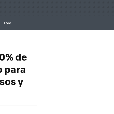
Ford
50% de
o para
sos y