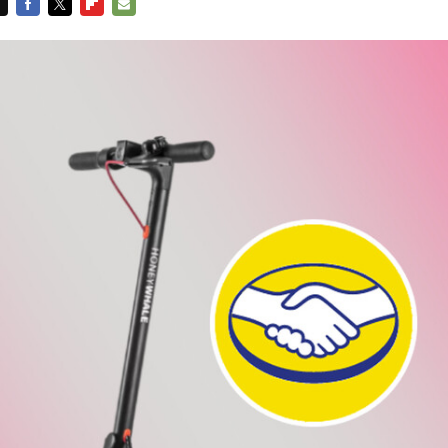
FACEBOOK
TWITTER
FLIPBOARD
E-
MAIL