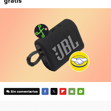
gratis
Sin comentarios
FACEBOOK
TWITTER
FLIPBOARD
E-
WHATSAPP
MAIL