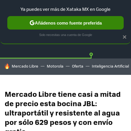
Ya puedes ver más de Xataka MX en Google
Añádenos como fuente preferida
OFERTAS
GUÍA DE COMPRAS
MERCADO LIBRE
AMAZON
Solo necesitas una cuenta de Google
×
HOY SE HABLA DE
Mercado Libre
Motorola
Oferta
Inteligencia Artificial
Mercado Libre tiene casi a mitad
de precio esta bocina JBL:
ultraportátil y resistente al agua
por sólo 629 pesos y con envío