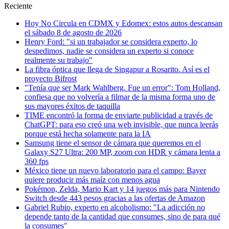
Reciente
Hoy No Circula en CDMX y Edomex: estos autos descansan
el sábado 8 de agosto de 2026
Henry Ford: "si un trabajador se considera experto, lo
despedimos, nadie se considera un experto si conoce
realmente su trabajo"
La fibra óptica que llega de Singapur a Rosarito. Así es el
proyecto Bifrost
"Tenía que ser Mark Wahlberg. Fue un error": Tom Holland,
confiesa que no volvería a filmar de la misma forma uno de
sus mayores éxitos de taquilla
TIME encontró la forma de enviarte publicidad a través de
ChatGPT: para eso creó una web invisible, que nunca leerás
porque está hecha solamente para la IA
Samsung tiene el sensor de cámara que queremos en el
Galaxy S27 Ultra: 200 MP, zoom con HDR y cámara lenta a
360 fps
México tiene un nuevo laboratorio para el campo: Bayer
quiere producir más maíz con menos agua
Pokémon, Zelda, Mario Kart y 14 juegos más para Nintendo
Switch desde 443 pesos gracias a las ofertas de Amazon
Gabriel Rubio, experto en alcoholismo: "La adicción no
depende tanto de la cantidad que consumes, sino de para qué
la consumes"