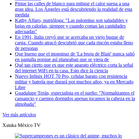
Pintar las calles de blanco para mitigar el calor suena a una
gran idea. Los Ángeles está descubriendo la realidad de esta
medida
Kathy Alfaro, nutrióloga: "Las palomitas son saludables y
bajas en calorías, siempre y cuando comas las cantidades
adecuadas"
En 1991, Italia creyó que se acercaba un viejo buque de
carga. Cuando atracó descubrió que cada rincón estaba lleno
de personas
Que bueno que el monstruo de 'La bruja de Blair' nunca salió
en pantalla porque así planeaban que se viera
de
Qué tan cierto que es que este aparato eléctrico corta la señal
del internet WiFi en tu casa. Esto dice la ciencia
Nuevo Infinix HOT 70 Pro, celular barato con resistencia
militar y batería que durará por muchos años, ya en Mercado
Libre
Guadalupe Terán, especialista en el sueño: "Normalizamos el
cansancio y caemos dormidos apenas tocamos la cabeza en la
almohada"
Ver más artículos
Xataka México
TV