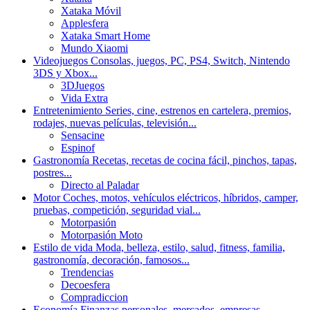
Xataka Móvil
Applesfera
Xataka Smart Home
Mundo Xiaomi
Videojuegos
Consolas, juegos, PC, PS4, Switch, Nintendo
3DS y Xbox...
3DJuegos
Vida Extra
Entretenimiento
Series, cine, estrenos en cartelera, premios,
rodajes, nuevas películas, televisión...
Sensacine
Espinof
Gastronomía
Recetas, recetas de cocina fácil, pinchos, tapas,
postres...
Directo al Paladar
Motor
Coches, motos, vehículos eléctricos, híbridos, camper,
pruebas, competición, seguridad vial...
Motorpasión
Motorpasión Moto
Estilo de vida
Moda, belleza, estilo, salud, fitness, familia,
gastronomía, decoración, famosos...
Trendencias
Decoesfera
Compradiccion
Economía
Finanzas personales, mercados, empresas,