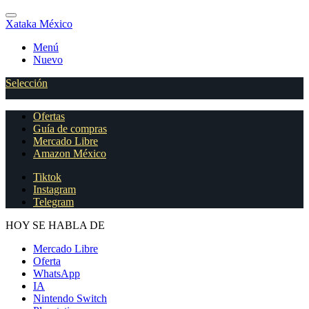
Xataka México
Menú
Nuevo
Selección
Ofertas
Guía de compras
Mercado Libre
Amazon México
Tiktok
Instagram
Telegram
HOY SE HABLA DE
Mercado Libre
Oferta
WhatsApp
IA
Nintendo Switch