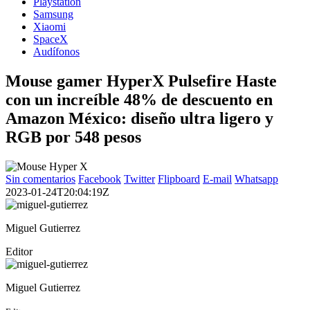
Playstation
Samsung
Xiaomi
SpaceX
Audífonos
Mouse gamer HyperX Pulsefire Haste
con un increíble 48% de descuento en
Amazon México: diseño ultra ligero y
RGB por 548 pesos
Sin comentarios
Facebook
Twitter
Flipboard
E-mail
Whatsapp
2023-01-24T20:04:19Z
Miguel Gutierrez
Editor
Miguel Gutierrez