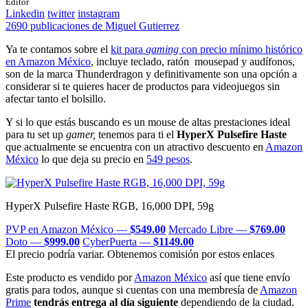
Editor
Linkedin
twitter
instagram
2690 publicaciones de Miguel Gutierrez
Ya te contamos sobre el
kit para
gaming
con precio mínimo histórico
en Amazon México
, incluye teclado, ratón mousepad y audífonos,
son de la marca Thunderdragon y definitivamente son una opción a
considerar si te quieres hacer de productos para videojuegos sin
afectar tanto el bolsillo.
Y si lo que estás buscando es un mouse de altas prestaciones ideal
para tu set up
gamer,
tenemos para ti el
HyperX Pulsefire Haste
que actualmente se encuentra con un atractivo descuento en
Amazon
México
lo que deja su precio en
549 pesos
.
HyperX Pulsefire Haste RGB, 16,000 DPI, 59g
PVP en Amazon México —
$
549.00
Mercado Libre —
$
769.00
Doto —
$
999.00
CyberPuerta —
$
1149.00
El precio podría variar. Obtenemos comisión por estos enlaces
Este producto es vendido por
Amazon México
así que tiene envío
gratis para todos, aunque si cuentas con una membresía de
Amazon
Prime
tendrás entrega al día siguiente
dependiendo de la ciudad.