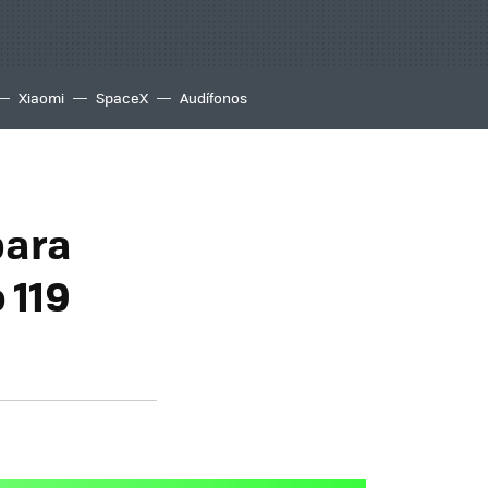
Xiaomi
SpaceX
Audífonos
para
 119