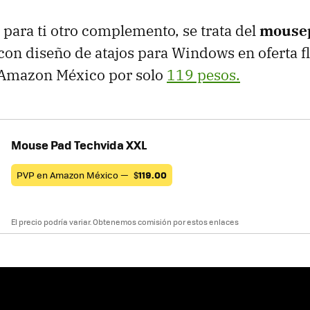
para ti otro complemento, se trata del
mouse
 con diseño de atajos para Windows en oferta fl
 Amazon México por solo
119 pesos.
Mouse Pad Techvida XXL
PVP en Amazon México —
$
119.00
El precio podría variar. Obtenemos comisión por estos enlaces