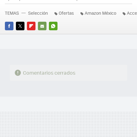
TEMAS
Selección
Ofertas
Amazon México
Acce
FACEBOOK
TWITTER
FLIPBOARD
E-
WHATSAPP
MAIL
Comentarios cerrados