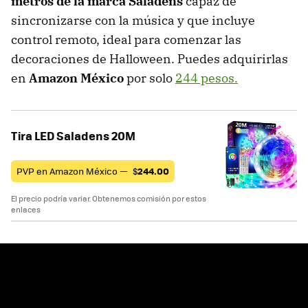
metros de la marca Saladens
capaz de
sincronizarse con la música y que incluye
control remoto, ideal para comenzar las
decoraciones de Halloween. Puedes adquirirlas
en
Amazon México
por solo
244 pesos.
Tira LED Saladens 20M
PVP en Amazon México —
$
244.00
El precio podría variar. Obtenemos comisión por estos
enlaces