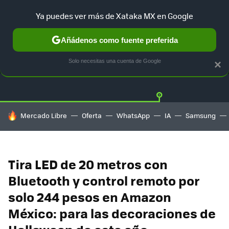
Ya puedes ver más de Xataka MX en Google
Añádenos como fuente preferida
OFERTAS
GUÍA DE COMPRAS
MERCADO LIBRE
AMAZON
Solo necesitas una cuenta de Google
×
HOY SE HABLA DE
Mercado Libre
Oferta
WhatsApp
IA
Samsung
Tira LED de 20 metros con
Bluetooth y control remoto por
solo 244 pesos en Amazon
México: para las decoraciones de