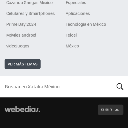
Cazando Gangas Mexico
Especiales
Celulares y Smartphones
Aplicaciones
Prime Day 2024
Tecnología en México
Móviles android
Telcel
videojuegos
México
VER MÁS TEMAS
BUSCA
SUBIR