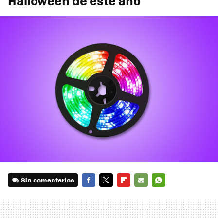
Halloween de este año
Sin comentarios
FACEBOOK
TWITTER
FLIPBOARD
E-
WHATSAPP
MAIL