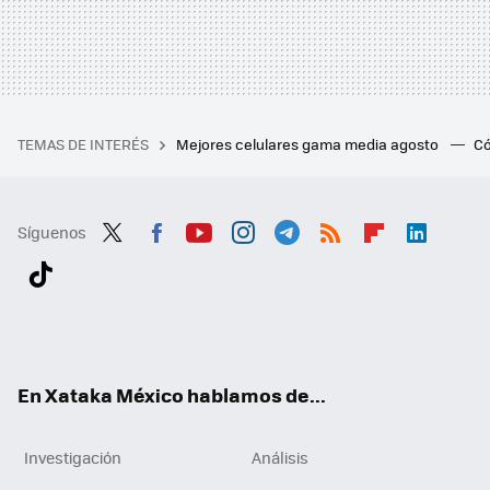
TEMAS DE INTERÉS
Mejores celulares gama media agosto
Có
Síguenos
Twit
Fac
You
Inst
Tele
RSS
Flip
Link
ter
ebo
tub
agr
gra
boa
edI
Tikt
ok
e
am
m
rd
n
ok
En Xataka México hablamos de...
Investigación
Análisis