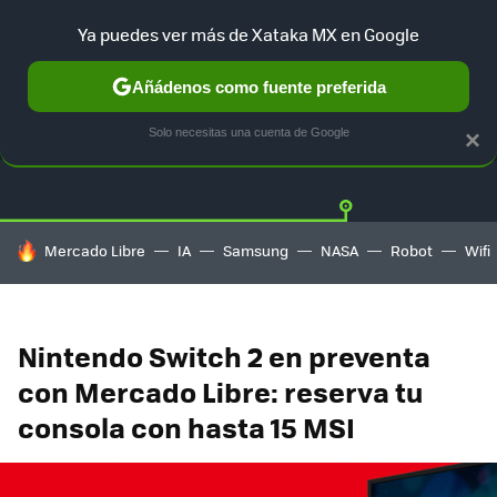
Ya puedes ver más de Xataka MX en Google
Añádenos como fuente preferida
OFERTAS
GUÍA DE COMPRAS
MERCADO LIBRE
AMAZON
Solo necesitas una cuenta de Google
×
HOY SE HABLA DE
Mercado Libre
IA
Samsung
NASA
Robot
Wifi
Nintendo Switch 2 en preventa
con Mercado Libre: reserva tu
consola con hasta 15 MSI