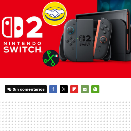
Sin comentarios
FACEBOOK
TWITTER
FLIPBOARD
E-
WHATSAPP
MAIL