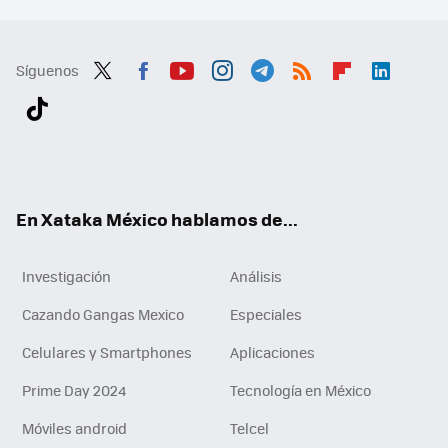
Síguenos
Twit
Fac
You
Inst
Tele
RSS
Flip
Link
ter
ebo
tub
agr
gra
boa
edI
Tikt
ok
e
am
m
rd
n
ok
En Xataka México hablamos de...
Investigación
Análisis
Cazando Gangas Mexico
Especiales
Celulares y Smartphones
Aplicaciones
Prime Day 2024
Tecnología en México
Móviles android
Telcel