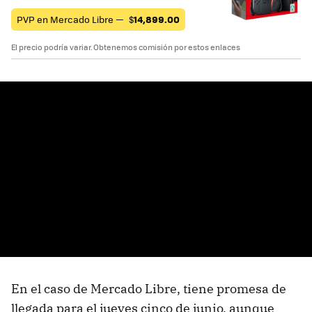
PVP en Mercado Libre —
$
14,899.00
El precio podría variar. Obtenemos comisión por estos enlaces
En el caso de Mercado Libre, tiene promesa de
llegada para el jueves cinco de junio, aunque