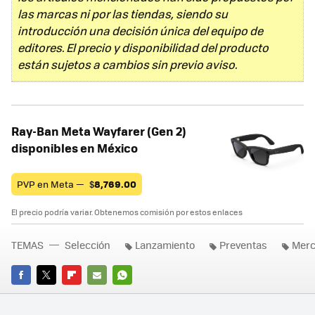
las marcas ni por las tiendas, siendo su
introducción una decisión única del equipo de
editores. El precio y disponibilidad del producto
están sujetos a cambios sin previo aviso.
Ray-Ban Meta Wayfarer (Gen 2)
disponibles en México
PVP en Meta —
$
8,769.00
El precio podría variar. Obtenemos comisión por estos enlaces
TEMAS
Selección
Lanzamiento
Preventas
Merc
FACEBOOK
TWITTER
FLIPBOARD
E-
WHATSAPP
MAIL