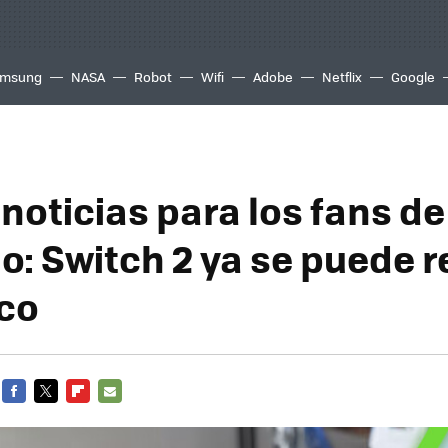
msung
NASA
Robot
Wifi
Adobe
Netflix
Google
noticias para los fans de
o: Switch 2 ya se puede r
co
FACEBOOK
TWITTER
FLIPBOARD
E-
MAIL