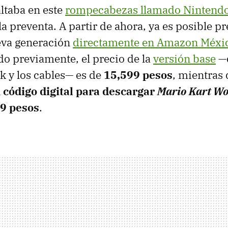
altaba en este
rompecabezas llamado Nintendo
 la preventa. A partir de ahora, ya es posible p
eva generación
directamente en Amazon Méxi
o previamente, el precio de la
versión base
—q
ck y los cables— es de
15,599 pesos
, mientras 
n
código digital para descargar
Mario Kart Wo
9 pesos
.