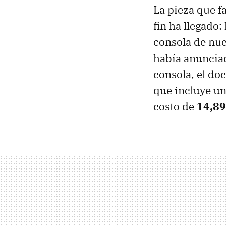
La pieza que f
fin ha llegado:
consola de nu
había anunciad
consola, el do
que incluye u
costo de
14,89