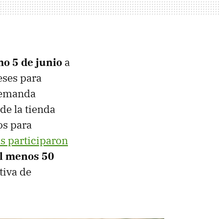
mo 5 de junio
a
eses para
 demanda
de la tienda
os para
s participaron
l menos 50
tiva de