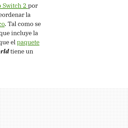
 Switch 2
por
reordenar la
co
. Tal como se
ue incluye la
que el
paquete
rld
tiene un