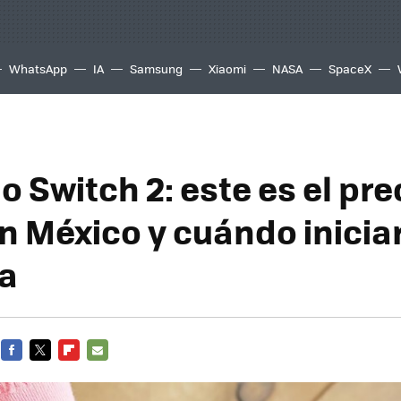
WhatsApp
IA
Samsung
Xiaomi
NASA
SpaceX
 Switch 2: este es el pre
en México y cuándo iniciar
a
FACEBOOK
TWITTER
FLIPBOARD
E-
MAIL