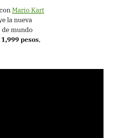
 con
Mario Kart
ye la nueva
to de mundo
e
1,999 pesos
,