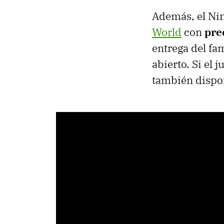
Además, el Ni
World
con
pre
entrega del fa
abierto. Si el
también dispon