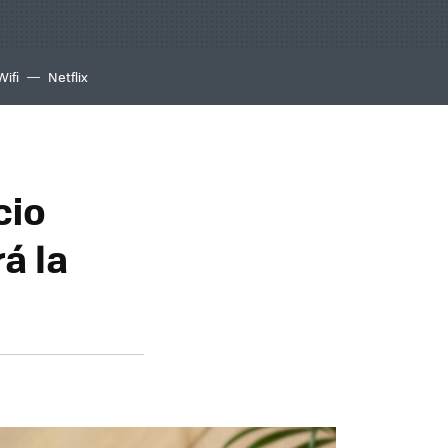
Wifi
Netflix
cio
á la