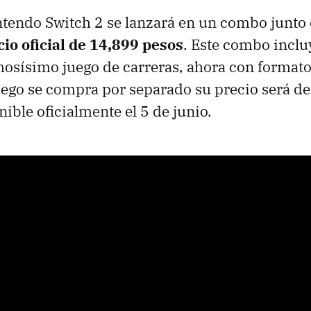
ntendo Switch 2 se lanzará en un combo junto
cio oficial de 14,899 pesos
. Este combo inclu
mosísimo juego de carreras, ahora con forma
 juego se compra por separado su precio será d
ible oficialmente el 5 de junio.