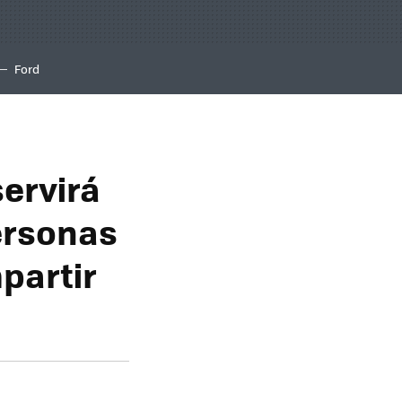
Ford
servirá
personas
partir