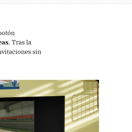
 botón
eas
. Tras la
nvitaciones sin