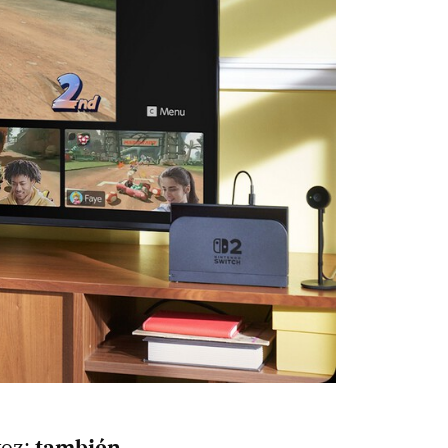
voz:
también