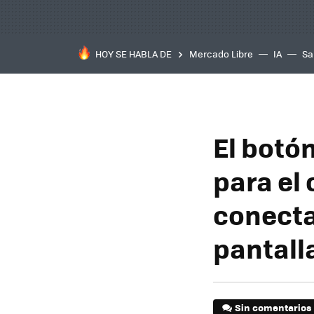
HOY SE HABLA DE
Mercado Libre
IA
Sa
El botó
para el
conecta
pantall
Sin comentarios