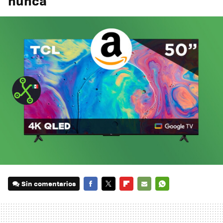
nunca
Sin comentarios
FACEBOOK
TWITTER
FLIPBOARD
E-
WHATSAPP
MAIL