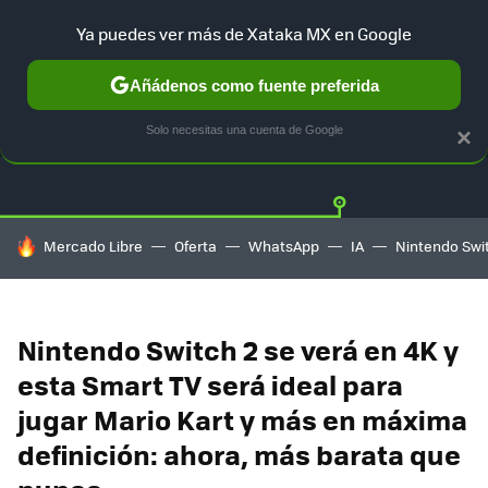
Ya puedes ver más de Xataka MX en Google
Añádenos como fuente preferida
OFERTAS
GUÍA DE COMPRAS
MERCADO LIBRE
AMAZON
Solo necesitas una cuenta de Google
×
HOY SE HABLA DE
Mercado Libre
Oferta
WhatsApp
IA
Nintendo Swi
Nintendo Switch 2 se verá en 4K y
esta Smart TV será ideal para
jugar Mario Kart y más en máxima
definición: ahora, más barata que