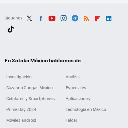
Síguenos
Twit
Fac
You
Inst
Tele
RSS
Flip
Link
ter
ebo
tub
agr
gra
boa
edI
Tikt
ok
e
am
m
rd
n
ok
En Xataka México hablamos de...
Investigación
Análisis
Cazando Gangas Mexico
Especiales
Celulares y Smartphones
Aplicaciones
Prime Day 2024
Tecnología en México
Móviles android
Telcel