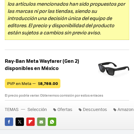
los artículos mencionados han sido propuestos por
las marcas ni por las tiendas, siendo su
introducción una decisión única del equipo de
editores. El precio y disponibilidad del producto
están sujetos a cambios sin previo aviso.
Ray-Ban Meta Wayfarer (Gen 2)
disponibles en México
PVP en Meta —
$
8,769.00
El precio podría variar. Obtenemos comisión por estos enlaces
TEMAS
Selección
Ofertas
Descuentos
Amazon
FACEBOOK
TWITTER
FLIPBOARD
E-
WHATSAPP