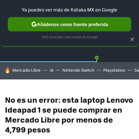
Ya puedes ver más de Xataka MX en Google
Añádenos como fuente preferida
OFERTAS
GUÍA DE COMPRAS
MERCADO LIBRE
AMAZON
Solo necesitas una cuenta de Google
×
HOY SE HABLA DE
Mercado Libre
IA
Nintendo Switch
Playstation
S
No es un error: esta laptop Lenovo
Ideapad 1 se puede comprar en
Mercado Libre por menos de
4,799 pesos