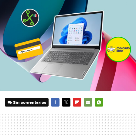
Sin comentarios
FACEBOOK
TWITTER
FLIPBOARD
E-
WHATSAPP
MAIL