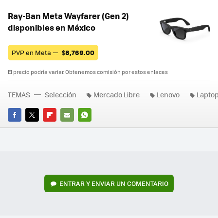
Ray-Ban Meta Wayfarer (Gen 2)
disponibles en México
PVP en Meta —
$
8,769.00
El precio podría variar. Obtenemos comisión por estos enlaces
TEMAS
Selección
Mercado Libre
Lenovo
Lapto
FACEBOOK
TWITTER
FLIPBOARD
E-
WHATSAPP
MAIL
ENTRAR Y ENVIAR UN COMENTARIO