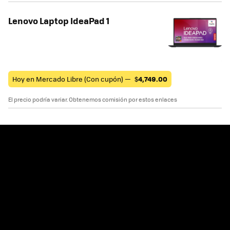
Lenovo Laptop IdeaPad 1
Hoy en Mercado Libre (Con cupón) —
$
4,749.00
El precio podría variar. Obtenemos comisión por estos enlaces