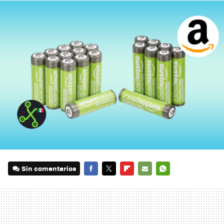
Sin comentarios
FACEBOOK
TWITTER
FLIPBOARD
E-
WHATSAPP
MAIL