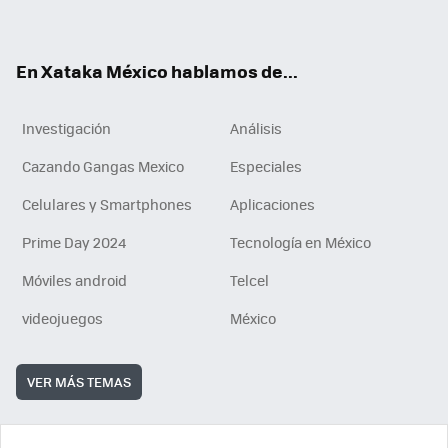
ok
e
am
m
rd
n
ok
En Xataka México hablamos de...
Investigación
Análisis
Cazando Gangas Mexico
Especiales
Celulares y Smartphones
Aplicaciones
Prime Day 2024
Tecnología en México
Móviles android
Telcel
videojuegos
México
VER MÁS TEMAS