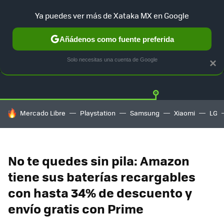
Ya puedes ver más de Xataka MX en Google
Añádenos como fuente preferida
OFERTAS
GUÍA DE COMPRAS
MERCADO LIBRE
AMAZON
Solo necesitas una cuenta de Google
×
HOY SE HABLA DE
Mercado Libre
Playstation
Samsung
Xiaomi
LG
No te quedes sin pila: Amazon
tiene sus baterías recargables
con hasta 34% de descuento y
envío gratis con Prime