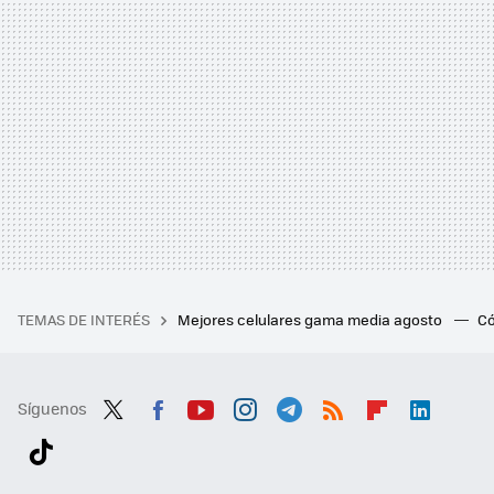
TEMAS DE INTERÉS
Mejores celulares gama media agosto
Có
Síguenos
Twit
Fac
You
Inst
Tele
RSS
Flip
Link
ter
ebo
tub
agr
gra
boa
edI
Tikt