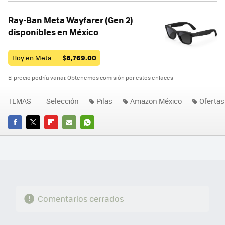
Ray-Ban Meta Wayfarer (Gen 2)
disponibles en México
Hoy en Meta —
$
8,769.00
El precio podría variar. Obtenemos comisión por estos enlaces
TEMAS
Selección
Pilas
Amazon México
Ofertas
FACEBOOK
TWITTER
FLIPBOARD
E-
WHATSAPP
MAIL
Comentarios cerrados