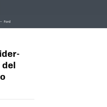
Ford
ider-
 del
mo