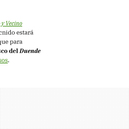
 y Vecino
cnido estará
que para
sco del
Duende
sos
.