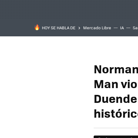
HOY SE HABLA DE
Mercado Libre
IA
Sa
Norman 
Man vio 
Duende 
históri