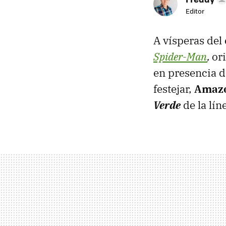
Editor
A vísperas del
Spider-Man
,
or
en presencia d
festejar,
Amazo
Verde
de la lín