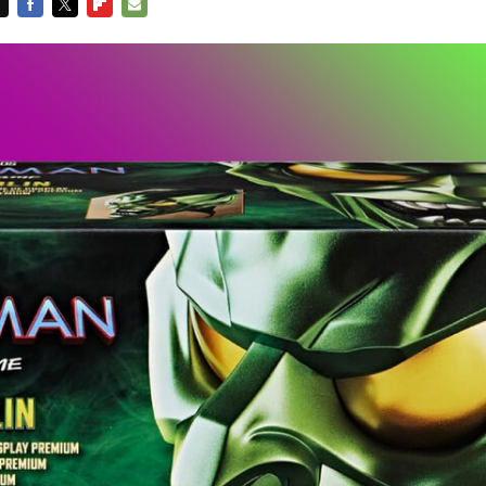
FACEBOOK
TWITTER
FLIPBOARD
E-
MAIL