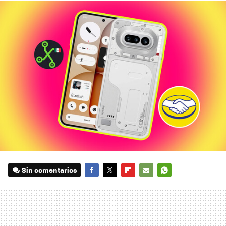
Sin comentarios
FACEBOOK
TWITTER
FLIPBOARD
E-
WHATSAPP
MAIL