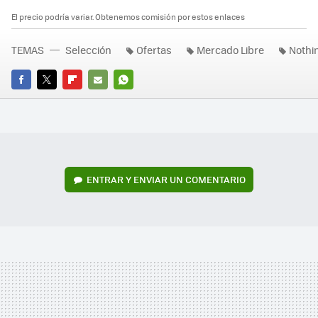
El precio podría variar. Obtenemos comisión por estos enlaces
TEMAS
Selección
Ofertas
Mercado Libre
Nothi
FACEBOOK
TWITTER
FLIPBOARD
E-
WHATSAPP
MAIL
ENTRAR Y ENVIAR UN COMENTARIO