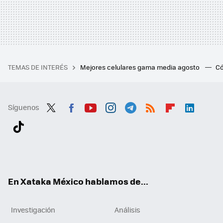
TEMAS DE INTERÉS
Mejores celulares gama media agosto
Có
Síguenos
Twit
Fac
You
Inst
Tele
RSS
Flip
Link
ter
ebo
tub
agr
gra
boa
edI
Tikt
ok
e
am
m
rd
n
ok
En Xataka México hablamos de...
Investigación
Análisis