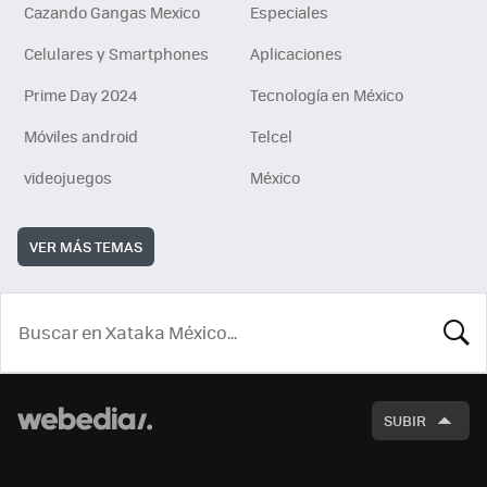
Cazando Gangas Mexico
Especiales
Celulares y Smartphones
Aplicaciones
Prime Day 2024
Tecnología en México
Móviles android
Telcel
videojuegos
México
VER MÁS TEMAS
BUSCA
SUBIR