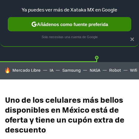
Ya puedes ver más de Xataka MX en Google
Añádenos como fuente preferida
OFERTAS
GUÍA DE COMPRAS
MERCADO LIBRE
AMAZON
Solo necesitas una cuenta de Google
×
HOY SE HABLA DE
Mercado Libre
IA
Samsung
NASA
Robot
Wifi
Uno de los celulares más bellos
disponibles en México está de
oferta y tiene un cupón extra de
descuento