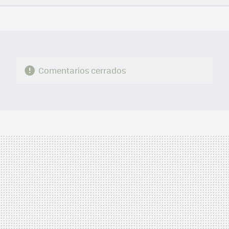
FACEBOOK
TWITTER
FLIPBOARD
E-
WHATSAPP
MAIL
Comentarios cerrados