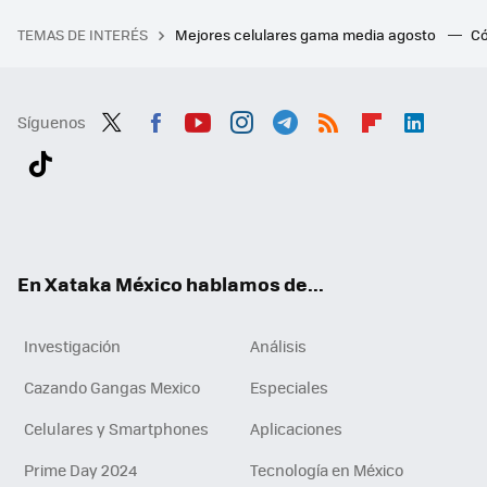
TEMAS DE INTERÉS
Mejores celulares gama media agosto
Có
Síguenos
Twit
Fac
You
Inst
Tele
RSS
Flip
Link
ter
ebo
tub
agr
gra
boa
edI
Tikt
ok
e
am
m
rd
n
ok
En Xataka México hablamos de...
Investigación
Análisis
Cazando Gangas Mexico
Especiales
Celulares y Smartphones
Aplicaciones
Prime Day 2024
Tecnología en México