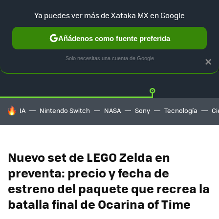
Ya puedes ver más de Xataka MX en Google
Añádenos como fuente preferida
OFERTAS
GUÍA DE COMPRAS
MERCADO LIBRE
AMAZON
Solo necesitas una cuenta de Google
×
HOY SE HABLA DE
IA
Nintendo Switch
NASA
Sony
Tecnología
Ci
Nuevo set de LEGO Zelda en
preventa: precio y fecha de
estreno del paquete que recrea la
batalla final de Ocarina of Time