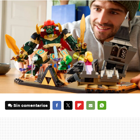
Sin comentarios
FACEBOOK
TWITTER
FLIPBOARD
E-
WHATSAPP
MAIL