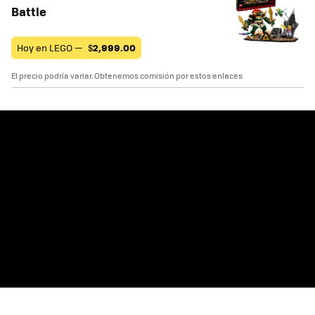
Battle
Hoy en LEGO —
$
2,999.00
El precio podría variar. Obtenemos comisión por estos enlaces