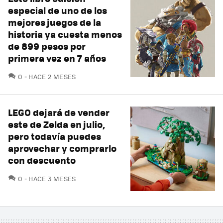
especial de uno de los
mejores juegos de la
historia ya cuesta menos
de 899 pesos por
primera vez en 7 años
COMENTARIOS
0
HACE 2 MESES
LEGO dejará de vender
este de Zelda en julio,
pero todavía puedes
aprovechar y comprarlo
con descuento
COMENTARIOS
0
HACE 3 MESES