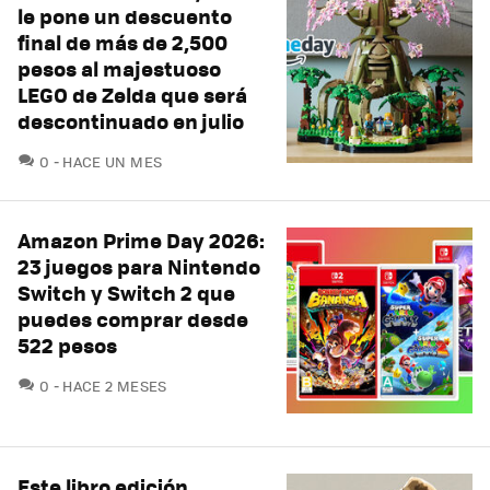
le pone un descuento
final de más de 2,500
pesos al majestuoso
LEGO de Zelda que será
descontinuado en julio
COMENTARIOS
0
HACE UN MES
Amazon Prime Day 2026:
23 juegos para Nintendo
Switch y Switch 2 que
puedes comprar desde
522 pesos
COMENTARIOS
0
HACE 2 MESES
Este libro edición