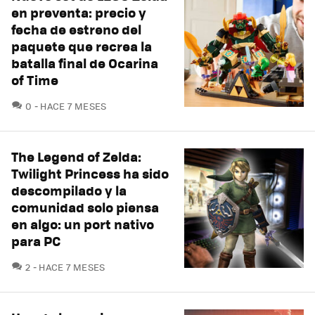
en preventa: precio y
fecha de estreno del
paquete que recrea la
batalla final de Ocarina
of Time
COMENTARIOS
0
HACE 7 MESES
The Legend of Zelda:
Twilight Princess ha sido
descompilado y la
comunidad solo piensa
en algo: un port nativo
para PC
COMENTARIOS
2
HACE 7 MESES