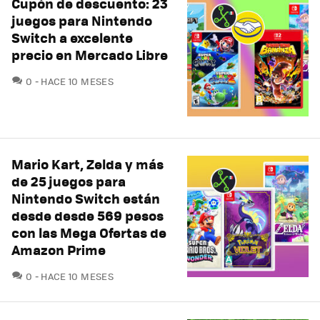
Cupón de descuento: 23
juegos para Nintendo
Switch a excelente
precio en Mercado Libre
COMENTARIOS
0
HACE 10 MESES
Mario Kart, Zelda y más
de 25 juegos para
Nintendo Switch están
desde desde 569 pesos
con las Mega Ofertas de
Amazon Prime
COMENTARIOS
0
HACE 10 MESES