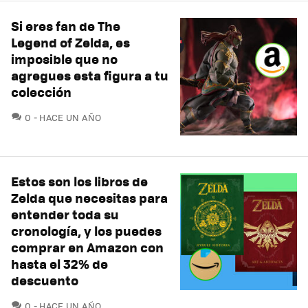
Si eres fan de The
Legend of Zelda, es
imposible que no
agregues esta figura a tu
colección
COMENTARIOS
0
HACE UN AÑO
Estos son los libros de
Zelda que necesitas para
entender toda su
cronología, y los puedes
comprar en Amazon con
hasta el 32% de
descuento
COMENTARIOS
0
HACE UN AÑO