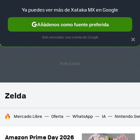
Ya puedes ver más de Xataka MX en Google
SELECCIÓN
GAMING
HOME
AUTO
TERRITORIO SAM
Añádenos como fuente preferida
Solo necesitas una cuenta de Google
×
Zelda
HOY SE HABLA DE
Mercado Libre
Oferta
WhatsApp
IA
Nintendo Sw
Amazon Prime Day 2026