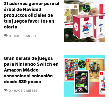
21 adornos gamer para el
árbol de Navidad:
productos oficiales de
tus juegos favoritos en
oferta
COMENTARIOS
0
HACE 9 MESES
Gran barata de juegos
para Nintendo Switch en
Amazon México:
sensacional colección
desde 339 pesos
COMENTARIOS
0
HACE 9 MESES