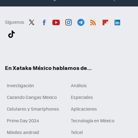
Síguenos
Twit
Fac
You
Inst
Tele
RSS
Flip
Link
ter
ebo
tub
agr
gra
boa
edI
Tikt
ok
e
am
m
rd
n
ok
En Xataka México hablamos de...
Investigación
Análisis
Cazando Gangas Mexico
Especiales
Celulares y Smartphones
Aplicaciones
Prime Day 2024
Tecnología en México
Móviles android
Telcel