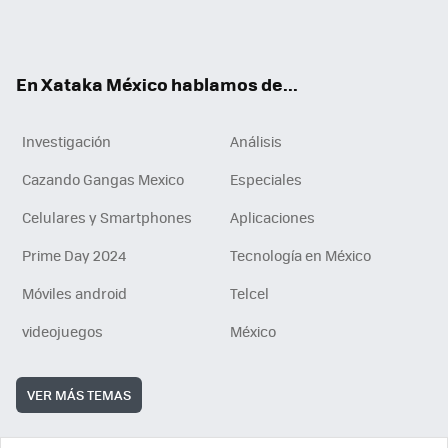
Tikt
ok
e
am
m
rd
n
ok
En Xataka México hablamos de...
Investigación
Análisis
Cazando Gangas Mexico
Especiales
Celulares y Smartphones
Aplicaciones
Prime Day 2024
Tecnología en México
Móviles android
Telcel
videojuegos
México
VER MÁS TEMAS