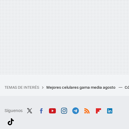
TEMAS DE INTERÉS
Mejores celulares gama media agosto
Có
Síguenos
Twit
Fac
You
Inst
Tele
RSS
Flip
Link
ter
ebo
tub
agr
gra
boa
edI