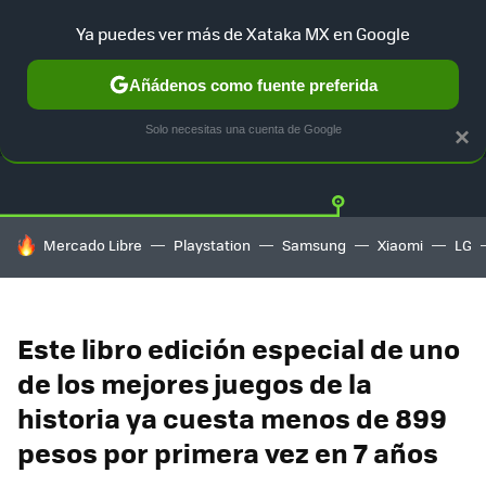
Ya puedes ver más de Xataka MX en Google
Añádenos como fuente preferida
OFERTAS
GUÍA DE COMPRAS
MERCADO LIBRE
AMAZON
Solo necesitas una cuenta de Google
×
HOY SE HABLA DE
Mercado Libre
Playstation
Samsung
Xiaomi
LG
Este libro edición especial de uno
de los mejores juegos de la
historia ya cuesta menos de 899
pesos por primera vez en 7 años