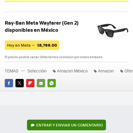
Ray-Ban Meta Wayfarer (Gen 2)
disponibles en México
Hoy en Meta —
$
8,769.00
El precio podría variar. Obtenemos comisión por estos enlaces
TEMAS
Selección
Amazon México
Amazon
Ofer
FACEBOOK
TWITTER
FLIPBOARD
E-
WHATSAPP
MAIL
ENTRAR Y ENVIAR UN COMENTARIO