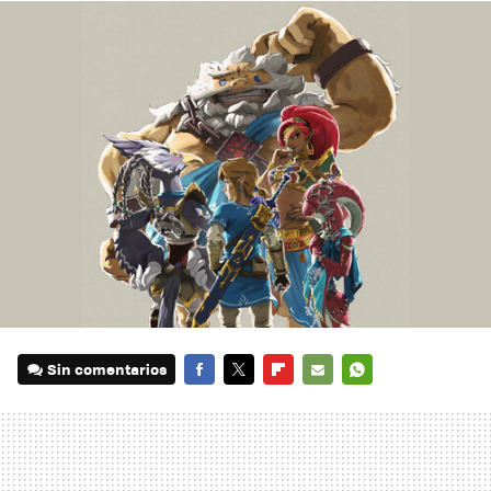
Sin comentarios
FACEBOOK
TWITTER
FLIPBOARD
E-
WHATSAPP
MAIL