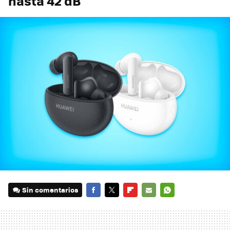
hasta 42 dB
Sin comentarios
FACEBOOK
TWITTER
FLIPBOARD
E-
WHATSAPP
MAIL