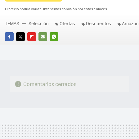
El precio podría variar. Obtenemos comisión por estos enlaces
TEMAS
Selección
Ofertas
Descuentos
Amazon
FACEBOOK
TWITTER
FLIPBOARD
E-
WHATSAPP
MAIL
Comentarios cerrados