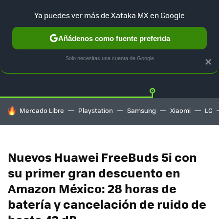
Ya puedes ver más de Xataka MX en Google
Añádenos como fuente preferida
OFERTAS
GUÍA DE COMPRAS
MERCADO LIBRE
AMAZON
Solo necesitas una cuenta de Google
×
HOY SE HABLA DE
Mercado Libre
Playstation
Samsung
Xiaomi
LG
Nuevos Huawei FreeBuds 5i con
su primer gran descuento en
Amazon México: 28 horas de
batería y cancelación de ruido de