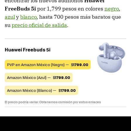
encontrar los nuevos audífonos
Huawei
FreeBuds 5i
por 1,799 pesos en colores
negro
,
azul
y
blanco
, hasta 700 pesos más baratos que
su
precio oficial de salida
.
Huawei Freebuds 5i
PVP en Amazon México (Negro) —
$
1799.00
Amazon México (Azul) —
$
1799.00
Amazon México (Blanco) —
$
1799.00
El precio podría variar. Obtenemos comisión por estos enlaces